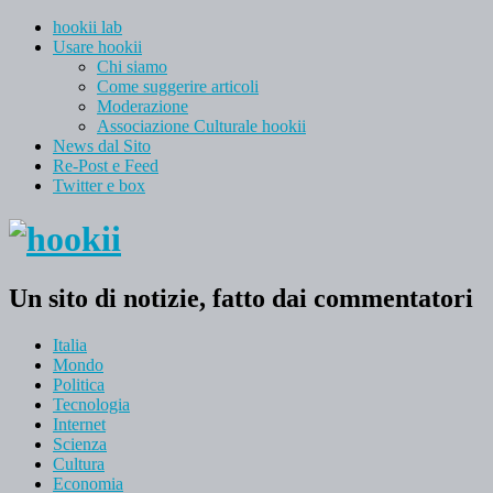
hookii lab
Usare hookii
Chi siamo
Come suggerire articoli
Moderazione
Associazione Culturale hookii
News dal Sito
Re-Post e Feed
Twitter e box
Un sito di notizie, fatto dai commentatori
Italia
Mondo
Politica
Tecnologia
Internet
Scienza
Cultura
Economia