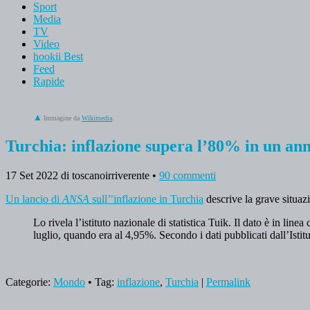
Sport
Media
TV
Video
hookii Best
Feed
Rapide
Immagine da
Wikimedia
.
Turchia: inflazione supera l’80% in un an
17 Set 2022
di toscanoirriverente
•
90 commenti
Un lancio di
ANSA
sull’’inflazione in Turchia
descrive la grave situaz
Lo rivela l’istituto nazionale di statistica Tuik. Il dato è in li
luglio, quando era al 4,95%. Secondo i dati pubblicati dall’Isti
Categorie:
Mondo
• Tag:
inflazione
,
Turchia
|
Permalink