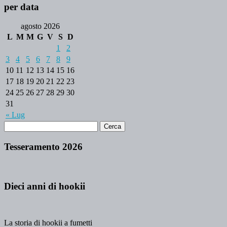
per data
agosto 2026
L
M
M
G
V
S
D
1
2
3
4
5
6
7
8
9
10
11
12
13
14
15
16
17
18
19
20
21
22
23
24
25
26
27
28
29
30
31
« Lug
Tesseramento 2026
Dieci anni di hookii
La storia di hookii a fumetti