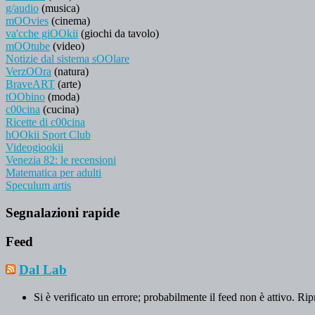
g/audio
(musica)
mOOvies
(cinema)
va'cche giOOkii
(giochi da tavolo)
mOOtube
(video)
Notizie dal sistema sOOlare
VerzOOra
(natura)
BraveART
(arte)
tOObino
(moda)
c00cina
(cucina)
Ricette di c00cina
hOOkii Sport Club
Videogiookii
Venezia 82: le recensioni
Matematica per adulti
Speculum artis
Segnalazioni rapide
Feed
Dal Lab
Si è verificato un errore; probabilmente il feed non è attivo. Rip