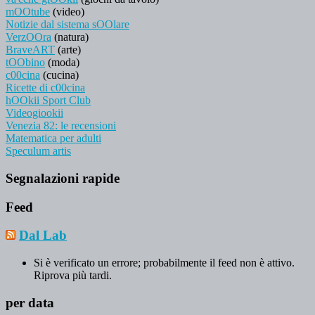
mOOtube
(video)
Notizie dal sistema sOOlare
VerzOOra
(natura)
BraveART
(arte)
tOObino
(moda)
c00cina
(cucina)
Ricette di c00cina
hOOkii Sport Club
Videogiookii
Venezia 82: le recensioni
Matematica per adulti
Speculum artis
Segnalazioni rapide
Feed
Dal Lab
Si è verificato un errore; probabilmente il feed non è attivo.
Riprova più tardi.
per data