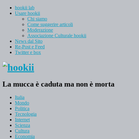
hookii lab
Usare hookii
Chi siamo
Come suggerire articoli
Moderazione
Associazione Culturale hookii
News dal Sito
Re-Post e Feed
Twitter e box
La mucca è caduta ma non è morta
Italia
Mondo
Politica
Tecnologia
Internet
Scienza
Cultura
Economia