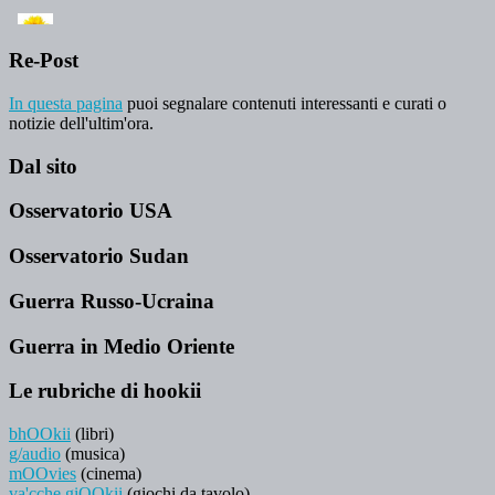
Re-Post
In questa pagina
puoi segnalare contenuti interessanti e curati o
notizie dell'ultim'ora.
Dal sito
Osservatorio USA
Osservatorio Sudan
Guerra Russo-Ucraina
Guerra in Medio Oriente
Le rubriche di hookii
bhOOkii
(libri)
g/audio
(musica)
mOOvies
(cinema)
va'cche giOOkii
(giochi da tavolo)