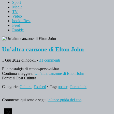
Sport
Media
TV
Video
hookii Best
Feed
Rapide
Un’altra canzone di Elton John
1 Giu 2022
di hookii
•
31 commenti
E la nostalgia di tempo-perso-al-bar
Continua a leggere:
Un’altra canzone di Elton John
Fonte: il Post Cultura
Categorie:
Cultura
,
Ex feed
• Tag:
poster
|
Permalink
Commenta qui sotto e segui
le linee guida del sito
.