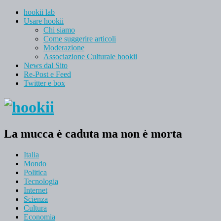
hookii lab
Usare hookii
Chi siamo
Come suggerire articoli
Moderazione
Associazione Culturale hookii
News dal Sito
Re-Post e Feed
Twitter e box
La mucca è caduta ma non è morta
Italia
Mondo
Politica
Tecnologia
Internet
Scienza
Cultura
Economia