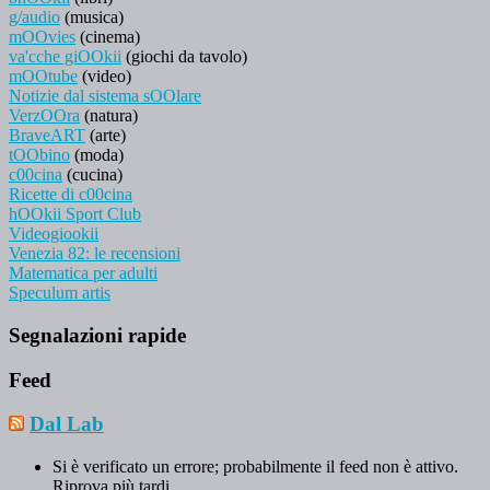
g/audio
(musica)
mOOvies
(cinema)
va'cche giOOkii
(giochi da tavolo)
mOOtube
(video)
Notizie dal sistema sOOlare
VerzOOra
(natura)
BraveART
(arte)
tOObino
(moda)
c00cina
(cucina)
Ricette di c00cina
hOOkii Sport Club
Videogiookii
Venezia 82: le recensioni
Matematica per adulti
Speculum artis
Segnalazioni rapide
Feed
Dal Lab
Si è verificato un errore; probabilmente il feed non è attivo.
Riprova più tardi.