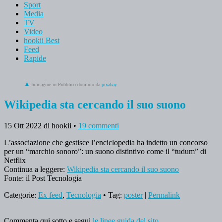
Sport
Media
TV
Video
hookii Best
Feed
Rapide
Immagine in Pubblico dominio da
pixabay
Wikipedia sta cercando il suo suono
15 Ott 2022
di hookii
•
19 commenti
L’associazione che gestisce l’enciclopedia ha indetto un concorso
per un “marchio sonoro”: un suono distintivo come il “tudum” di
Netflix
Continua a leggere:
Wikipedia sta cercando il suo suono
Fonte: il Post Tecnologia
Categorie:
Ex feed
,
Tecnologia
• Tag:
poster
|
Permalink
Commenta qui sotto e segui
le linee guida del sito
.