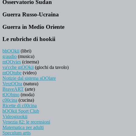
Osservatorio Sudan
Guerra Russo-Ucraina
Guerra in Medio Oriente
Le rubriche di hookii
bhOOkii
(libri)
g/audio
(musica)
mOOvies
(cinema)
va'cche giOOkii
(giochi da tavolo)
mOOtube
(video)
Notizie dal sistema sOOlare
VerzOOra
(natura)
BraveART
(arte)
tOObino
(moda)
c00cina
(cucina)
Ricette di c00cina
hOOkii Sport Club
Videogiookii
Venezia 82: le recensioni
Matematica per adulti
Speculum artis