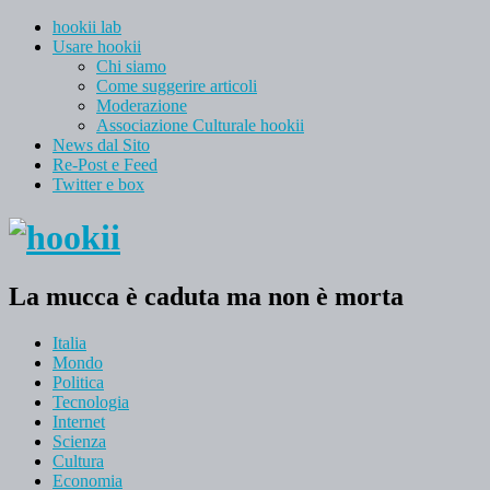
hookii lab
Usare hookii
Chi siamo
Come suggerire articoli
Moderazione
Associazione Culturale hookii
News dal Sito
Re-Post e Feed
Twitter e box
La mucca è caduta ma non è morta
Italia
Mondo
Politica
Tecnologia
Internet
Scienza
Cultura
Economia