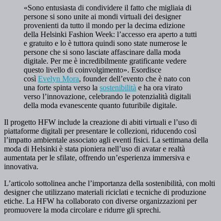
«Sono entusiasta di condividere il fatto che migliaia di
persone si sono unite ai mondi virtuali dei designer
provenienti da tutto il mondo per la decima edizione
della Helsinki Fashion Week: l’accesso era aperto a tutti
e gratuito e lo è tuttora quindi sono state numerose le
persone che si sono lasciate affascinare dalla moda
digitale. Per me è incredibilmente gratificante vedere
questo livello di coinvolgimento». Esordisce
così
Evelyn Mora
, founder dell’evento che è nato con
una forte spinta verso la
sostenibilità
e ha ora virato
verso l’innovazione, celebrando le potenzialità digitali
della moda evanescente quanto futuribile digitale.
Il progetto HFW include la creazione di abiti virtuali e l’uso di
piattaforme digitali per presentare le collezioni, riducendo così
l’impatto ambientale associato agli eventi fisici. La settimana della
moda di Helsinki è stata pioniera nell’uso di avatar e realtà
aumentata per le sfilate, offrendo un’esperienza immersiva e
innovativa.
L’articolo sottolinea anche l’importanza della sostenibilità, con molti
designer che utilizzano materiali riciclati e tecniche di produzione
etiche. La HFW ha collaborato con diverse organizzazioni per
promuovere la moda circolare e ridurre gli sprechi.