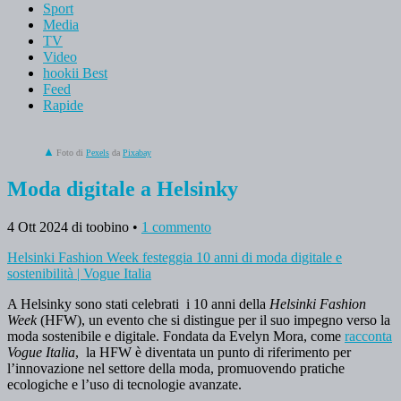
Sport
Media
TV
Video
hookii Best
Feed
Rapide
Foto di
Pexels
da
Pixabay
Moda digitale a Helsinky
4 Ott 2024
di toobino
•
1 commento
Helsinki Fashion Week festeggia 10 anni di moda digitale e
sostenibilità | Vogue Italia
A Helsinky sono stati celebrati i 10 anni della
Helsinki Fashion
Week
(HFW), un evento che si distingue per il suo impegno verso la
moda sostenibile e digitale. Fondata da Evelyn Mora, come
racconta
Vogue Italia
, la HFW è diventata un punto di riferimento per
l’innovazione nel settore della moda, promuovendo pratiche
ecologiche e l’uso di tecnologie avanzate.