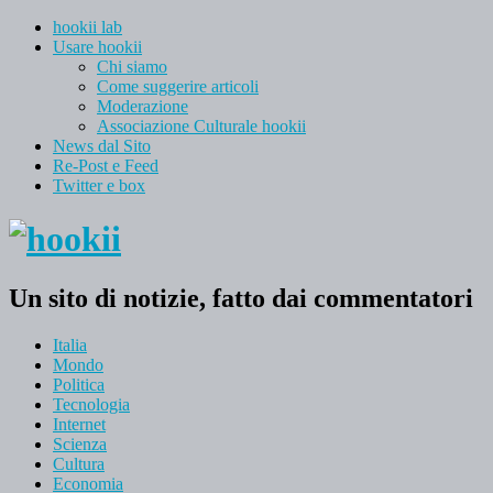
hookii lab
Usare hookii
Chi siamo
Come suggerire articoli
Moderazione
Associazione Culturale hookii
News dal Sito
Re-Post e Feed
Twitter e box
Un sito di notizie, fatto dai commentatori
Italia
Mondo
Politica
Tecnologia
Internet
Scienza
Cultura
Economia