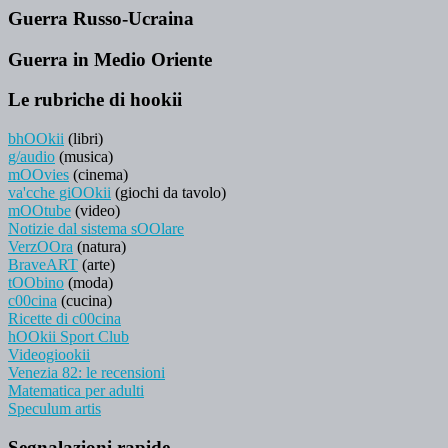
Guerra Russo-Ucraina
Guerra in Medio Oriente
Le rubriche di hookii
bhOOkii
(libri)
g/audio
(musica)
mOOvies
(cinema)
va'cche giOOkii
(giochi da tavolo)
mOOtube
(video)
Notizie dal sistema sOOlare
VerzOOra
(natura)
BraveART
(arte)
tOObino
(moda)
c00cina
(cucina)
Ricette di c00cina
hOOkii Sport Club
Videogiookii
Venezia 82: le recensioni
Matematica per adulti
Speculum artis
Segnalazioni rapide