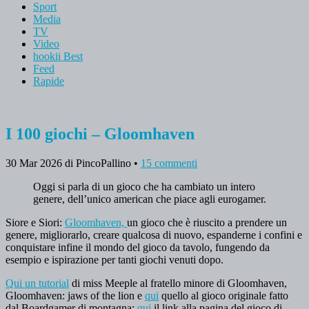
Sport
Media
TV
Video
hookii Best
Feed
Rapide
I 100 giochi – Gloomhaven
30 Mar 2026
di PincoPallino
•
15 commenti
Oggi si parla di un gioco che ha cambiato un intero
genere, dell’unico american che piace agli eurogamer.
Siore e Siori:
Gloomhaven,
un gioco che è riuscito a prendere un
genere, migliorarlo, creare qualcosa di nuovo, espanderne i confini e
conquistare infine il mondo del gioco da tavolo, fungendo da
esempio e ispirazione per tanti giochi venuti dopo.
Qui un tutorial
di miss Meeple al fratello minore di Gloomhaven,
Gloomhaven: jaws of the lion e
qui
quello al gioco originale fatto
dal Boardgamer di montagna;
qui
il link alla pagina del gioco di