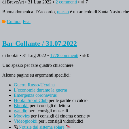
di BraveArt • 31 Lug 2022 •
2 commenti
•
7
Buona domenica. D’accordo,
questo
è un articolo di Santa Nastro che
Cultura
,
Feat
Bar Collante / 31.07.2022
di hookii • 31 Lug 2022 •
1778 commenti
•
0
Uno spazio per fare quattro chiacchiere.
Alcune pagine su argomenti specifici:
Guerra Russo-Ucraina
L’economia durante la guerra
Emergenza coronavirus
Hookii Sport Club
per le partite di calcio
Bhookii
per i consigli di lettura
g/audio
per i consigli musicali
Moovies
per i consigli di cinema e serie tv
Videogiookii
per i consigli videoludici
🪐
Notizie dal sistema solare