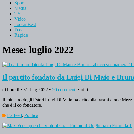
Sport
Media
TV
Video
hookii Best
Feed
Rapide
Mese: luglio 2022
Il partito fondato da Luigi Di Maio e Bru
di hookii • 31 Lug 2022 •
26 commenti
•
0
Il ministro degli Esteri Luigi Di Maio ha detto alla trasmissione Mezz
che è il co-fondatore.
Ex feed
,
Politica