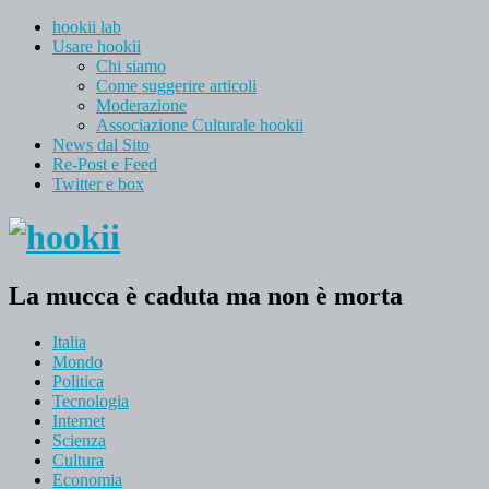
hookii lab
Usare hookii
Chi siamo
Come suggerire articoli
Moderazione
Associazione Culturale hookii
News dal Sito
Re-Post e Feed
Twitter e box
La mucca è caduta ma non è morta
Italia
Mondo
Politica
Tecnologia
Internet
Scienza
Cultura
Economia