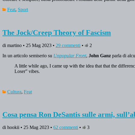
Feat
,
Sport
The Jock/Creep Theory of Fascism
di martino • 25 Mag 2023 •
29 commenti
•
2
In un articolo semiserio su
Unpopular Front
,
John Ganz
parla di alc
A little while ago, I came up with the idea that that the dif
Loser” vibes.
Cultura
,
Feat
Cosa pensa Ron DeSantis sulle armi, sull’
di hookii • 25 Mag 2023 •
62 commenti
•
3