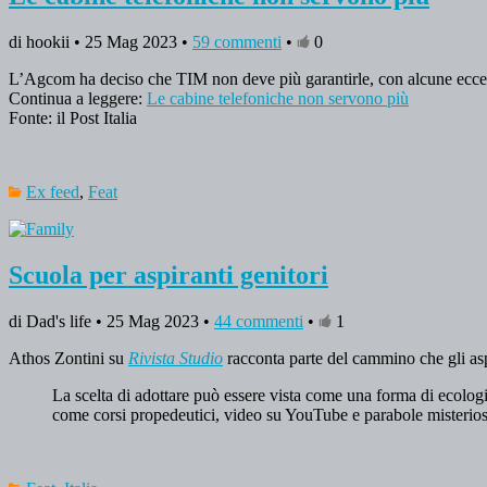
di hookii • 25 Mag 2023 •
59 commenti
•
0
L’Agcom ha deciso che TIM non deve più garantirle, con alcune eccezi
Continua a leggere:
Le cabine telefoniche non servono più
Fonte: il Post Italia
Ex feed
,
Feat
Scuola per aspiranti genitori
di Dad's life • 25 Mag 2023 •
44 commenti
•
1
Athos Zontini su
Rivista Studio
racconta parte del cammino che gli asp
La scelta di adottare può essere vista come una forma di ecolog
come corsi propedeutici, video su YouTube e parabole misterios