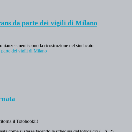
ans da parte dei vigili di Milano
timonianze smentiscono la ricostruzione del sindacato
parte dei vigili di Milano
rnata
ritorna il Totohookii!
iornata come si stesse facendo la schedina del totocalcio (1-X-2).