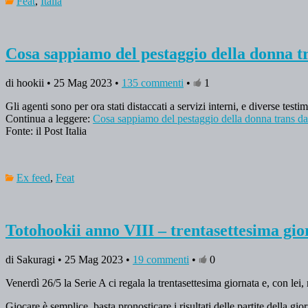
Feat
,
Italia
Cosa sappiamo del pestaggio della donna tr
di hookii • 25 Mag 2023 •
135 commenti
•
1
Gli agenti sono per ora stati distaccati a servizi interni, e diverse tes
Continua a leggere:
Cosa sappiamo del pestaggio della donna trans da 
Fonte: il Post Italia
Ex feed
,
Feat
Totohookii anno VIII – trentasettesima gio
di Sakuragi • 25 Mag 2023 •
19 commenti
•
0
Venerdì 26/5 la Serie A ci regala la trentasettesima giornata e, con lei, 
Giocare è semplice, basta pronosticare i risultati delle partite della g