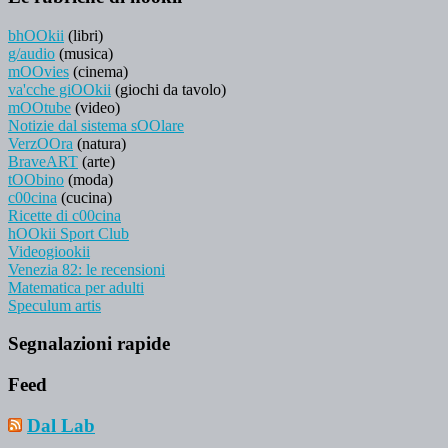
bhOOkii
(libri)
g/audio
(musica)
mOOvies
(cinema)
va'cche giOOkii
(giochi da tavolo)
mOOtube
(video)
Notizie dal sistema sOOlare
VerzOOra
(natura)
BraveART
(arte)
tOObino
(moda)
c00cina
(cucina)
Ricette di c00cina
hOOkii Sport Club
Videogiookii
Venezia 82: le recensioni
Matematica per adulti
Speculum artis
Segnalazioni rapide
Feed
Dal Lab