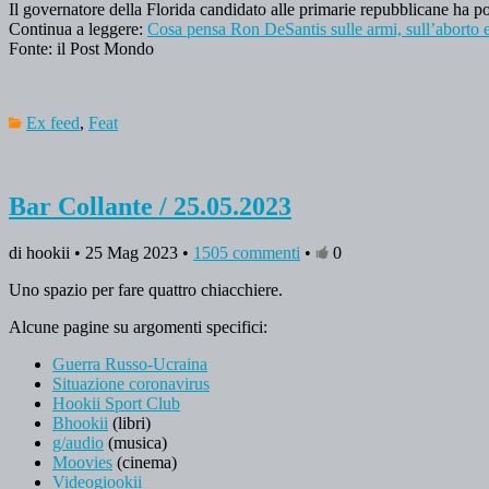
Il governatore della Florida candidato alle primarie repubblicane ha po
Continua a leggere:
Cosa pensa Ron DeSantis sulle armi, sull’aborto
Fonte: il Post Mondo
Ex feed
,
Feat
Bar Collante / 25.05.2023
di hookii • 25 Mag 2023 •
1505 commenti
•
0
Uno spazio per fare quattro chiacchiere.
Alcune pagine su argomenti specifici:
Guerra Russo-Ucraina
Situazione coronavirus
Hookii Sport Club
Bhookii
(libri)
g/audio
(musica)
Moovies
(cinema)
Videogiookii