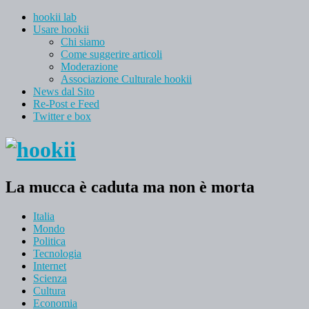
hookii lab
Usare hookii
Chi siamo
Come suggerire articoli
Moderazione
Associazione Culturale hookii
News dal Sito
Re-Post e Feed
Twitter e box
La mucca è caduta ma non è morta
Italia
Mondo
Politica
Tecnologia
Internet
Scienza
Cultura
Economia