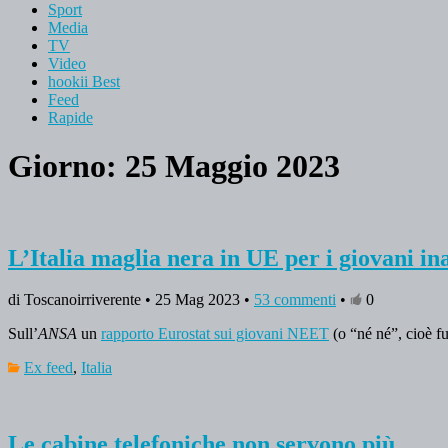
Sport
Media
TV
Video
hookii Best
Feed
Rapide
Giorno: 25 Maggio 2023
L’Italia maglia nera in UE per i giovani ina
di Toscanoirriverente • 25 Mag 2023 •
53 commenti
•
0
Sull’
ANSA
un
rapporto Eurostat sui giovani NEET
(o “né né”, cioè f
Ex feed
,
Italia
Le cabine telefoniche non servono più