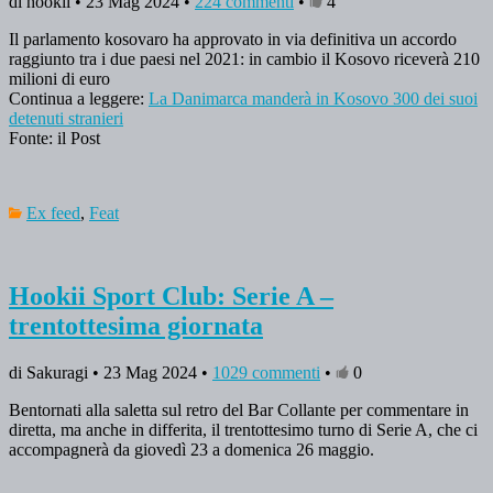
di hookii • 23 Mag 2024 •
224 commenti
•
4
Il parlamento kosovaro ha approvato in via definitiva un accordo
raggiunto tra i due paesi nel 2021: in cambio il Kosovo riceverà 210
milioni di euro
Continua a leggere:
La Danimarca manderà in Kosovo 300 dei suoi
detenuti stranieri
Fonte: il Post
Ex feed
,
Feat
Hookii Sport Club: Serie A –
trentottesima giornata
di Sakuragi • 23 Mag 2024 •
1029 commenti
•
0
Bentornati alla saletta sul retro del Bar Collante per commentare in
diretta, ma anche in differita, il trentottesimo turno di Serie A, che ci
accompagnerà da giovedì 23 a domenica 26 maggio.