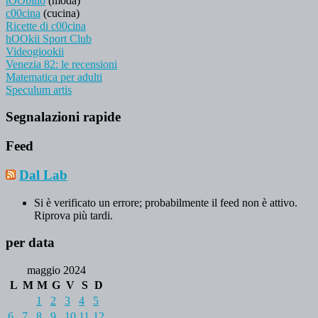
tOObino
(moda)
c00cina
(cucina)
Ricette di c00cina
hOOkii Sport Club
Videogiookii
Venezia 82: le recensioni
Matematica per adulti
Speculum artis
Segnalazioni rapide
Feed
Dal Lab
Si è verificato un errore; probabilmente il feed non è attivo.
Riprova più tardi.
per data
maggio 2024
L
M
M
G
V
S
D
1
2
3
4
5
6
7
8
9
10
11
12