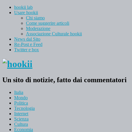
hookii lab
Usare hookii
Chi siamo
Come suggerire articoli
Moderazione
Associazione Culturale hookii
News dal Sito
Re-Post e Feed
Twitter e box
Un sito di notizie, fatto dai commentatori
Italia
Mondo
Politica
Tecnologia
Internet
Scienza
Cultura
Economia