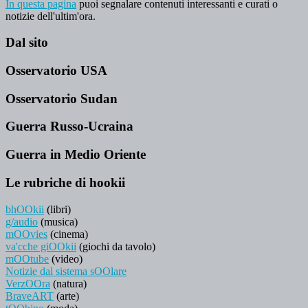
In questa pagina
puoi segnalare contenuti interessanti e curati o
notizie dell'ultim'ora.
Dal sito
Osservatorio USA
Osservatorio Sudan
Guerra Russo-Ucraina
Guerra in Medio Oriente
Le rubriche di hookii
bhOOkii
(libri)
g/audio
(musica)
mOOvies
(cinema)
va'cche giOOkii
(giochi da tavolo)
mOOtube
(video)
Notizie dal sistema sOOlare
VerzOOra
(natura)
BraveART
(arte)