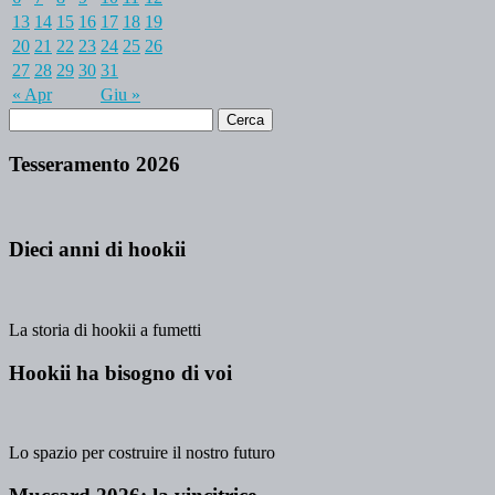
13
14
15
16
17
18
19
20
21
22
23
24
25
26
27
28
29
30
31
« Apr
Giu »
Tesseramento 2026
Dieci anni di hookii
La storia di hookii a fumetti
Hookii ha bisogno di voi
Lo spazio per costruire il nostro futuro