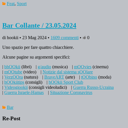
Feat
,
Sport
Bar Collante / 23.05.2024
di hookii • 23 Mag 2024 •
1609 commenti
•
0
Uno spazio per fare quattro chiacchiere.
Alcune pagine su argomenti specifici:
|
bhOOkii
(libri)
|
g/audio
(musica)
|
mOOvies
(cinema)
|
mOOtube
(video)
|
Notizie dal sistema sOOlare
|
VerzOOra
(natura)
|
BraveART
(arte)
|
tOObino
(moda)
|
hOOkiitips
(consigli)
|
hOOkii Sport Club
|
Videogiookii
(consigli videoludici)
|
Guerra Russo-Ucraina
|
Guerra Israele-Hamas
|
Situazione Coronavirus
Bar
Re-Post