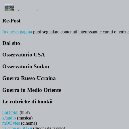
Re-Post
In questa pagina
puoi segnalare contenuti interessanti e curati o notizie
Dal sito
Osservatorio USA
Osservatorio Sudan
Guerra Russo-Ucraina
Guerra in Medio Oriente
Le rubriche di hookii
bhOOkii
(libri)
g/audio
(musica)
mOOvies
(cinema)
va'cche giOOkii
(giochi da tavolo)