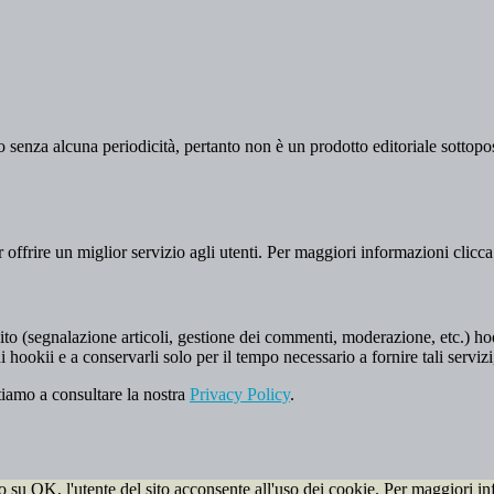
 senza alcuna periodicità, pertanto non è un prodotto editoriale sottopost
er offrire un miglior servizio agli utenti. Per maggiori informazioni clicc
to (segnalazione articoli, gestione dei commenti, moderazione, etc.) hookii
i hookii e a conservarli solo per il tempo necessario a fornire tali servizi
tiamo a consultare la nostra
Privacy Policy
.
do su OK, l'utente del sito acconsente all'uso dei cookie. Per maggiori in