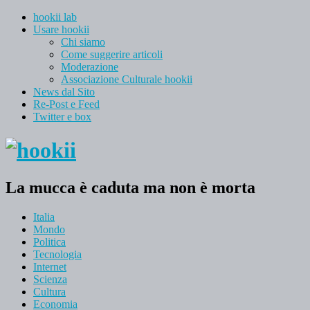
hookii lab
Usare hookii
Chi siamo
Come suggerire articoli
Moderazione
Associazione Culturale hookii
News dal Sito
Re-Post e Feed
Twitter e box
La mucca è caduta ma non è morta
Italia
Mondo
Politica
Tecnologia
Internet
Scienza
Cultura
Economia