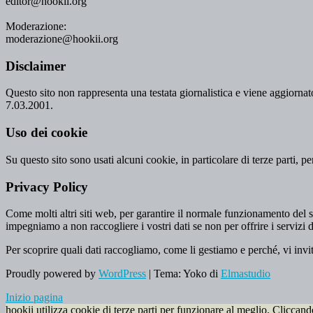
editor@hookii.org
Moderazione:
moderazione@hookii.org
Disclaimer
Questo sito non rappresenta una testata giornalistica e viene aggiornato
7.03.2001.
Uso dei cookie
Su questo sito sono usati alcuni cookie, in particolare di terze parti, p
Privacy Policy
Come molti altri siti web, per garantire il normale funzionamento del si
impegniamo a non raccogliere i vostri dati se non per offrire i servizi d
Per scoprire quali dati raccogliamo, come li gestiamo e perché, vi invi
Proudly powered by
WordPress
|
Tema: Yoko di
Elmastudio
Inizio pagina
hookii utilizza cookie di terze parti per funzionare al meglio. Cliccan