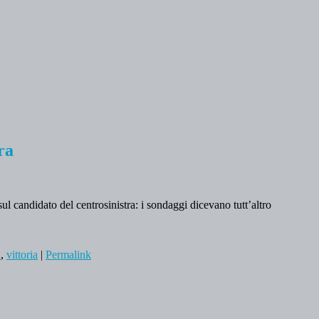
ra
ul candidato del centrosinistra: i sondaggi dicevano tutt’altro
a
,
vittoria
|
Permalink