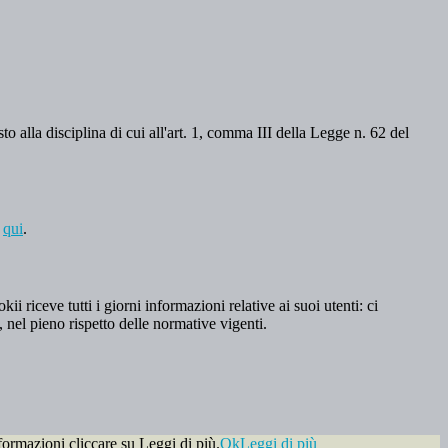
o alla disciplina di cui all'art. 1, comma III della Legge n. 62 del
a
qui
.
 riceve tutti i giorni informazioni relative ai suoi utenti: ci
, nel pieno rispetto delle normative vigenti.
formazioni cliccare su Leggi di più.
Ok
Leggi di più