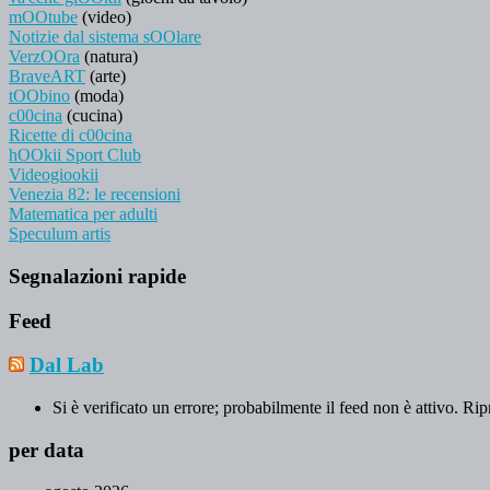
mOOtube
(video)
Notizie dal sistema sOOlare
VerzOOra
(natura)
BraveART
(arte)
tOObino
(moda)
c00cina
(cucina)
Ricette di c00cina
hOOkii Sport Club
Videogiookii
Venezia 82: le recensioni
Matematica per adulti
Speculum artis
Segnalazioni rapide
Feed
Dal Lab
Si è verificato un errore; probabilmente il feed non è attivo. Rip
per data