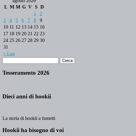
agosto 2026
L
M
M
G
V
S
D
1
2
3
4
5
6
7
8
9
10
11
12
13
14
15
16
17
18
19
20
21
22
23
24
25
26
27
28
29
30
31
« Lug
Tesseramento 2026
Dieci anni di hookii
La storia di hookii a fumetti
Hookii ha bisogno di voi