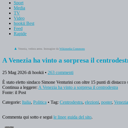
Sport
Media
TV
Video
hookii Best
Feed
Rapide
Venezia, veduta aerea. Immagine da
Wikimedia Commons
A Venezia ha vinto a sorpresa il centrodest
25 Mag 2026
di hookii
•
263 commenti
È stato eletto sindaco Simone Venturini con oltre 15 punti di distacco s
Continua a leggere:
A Venezia ha vinto a sorpresa il centrodestra
Fonte: il Post
Categorie:
Italia
,
Politica
• Tag:
Centrodestra
,
elezioni
,
poster
,
Venezi
Commenta qui sotto e segui
le linee guida del sito
.