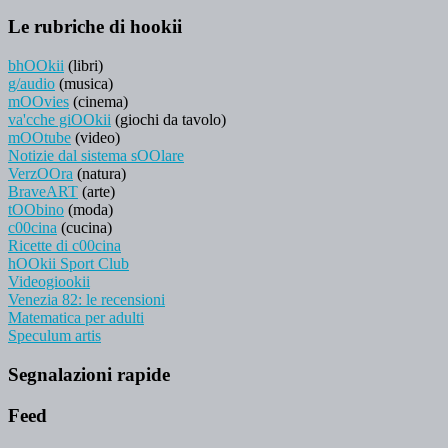
Le rubriche di hookii
bhOOkii
(libri)
g/audio
(musica)
mOOvies
(cinema)
va'cche giOOkii
(giochi da tavolo)
mOOtube
(video)
Notizie dal sistema sOOlare
VerzOOra
(natura)
BraveART
(arte)
tOObino
(moda)
c00cina
(cucina)
Ricette di c00cina
hOOkii Sport Club
Videogiookii
Venezia 82: le recensioni
Matematica per adulti
Speculum artis
Segnalazioni rapide
Feed