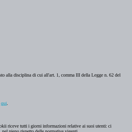
o alla disciplina di cui all'art. 1, comma III della Legge n. 62 del
a
qui
.
 riceve tutti i giorni informazioni relative ai suoi utenti: ci
, nel pieno rispetto delle normative vigenti.