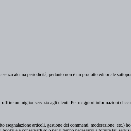
 senza alcuna periodicità, pertanto non è un prodotto editoriale sottopost
er offrire un miglior servizio agli utenti. Per maggiori informazioni clicc
to (segnalazione articoli, gestione dei commenti, moderazione, etc.) hookii
i hookii e a conservarli solo per il tempo necessario a fornire tali servizi