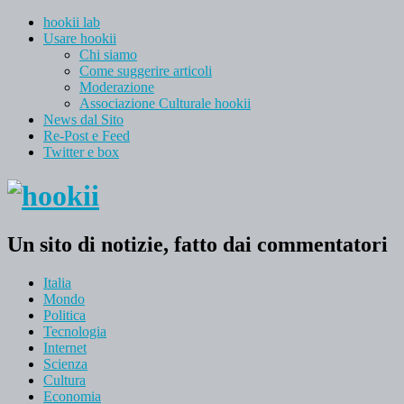
hookii lab
Usare hookii
Chi siamo
Come suggerire articoli
Moderazione
Associazione Culturale hookii
News dal Sito
Re-Post e Feed
Twitter e box
Un sito di notizie, fatto dai commentatori
Italia
Mondo
Politica
Tecnologia
Internet
Scienza
Cultura
Economia