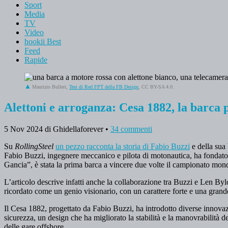
Sport
Media
TV
Video
hookii Best
Feed
Rapide
Maurizio Bulleri,
Test di Red FPT della FB Design
, CC BY-SA 4.0.
Alettoni e arroganza: Cesa 1882, la barca 
5 Nov 2024
di Ghidellaforever
•
34 commenti
Su
RollingSteel
un pezzo racconta la storia di Fabio Buzzi
e della sua 
Fabio Buzzi, ingegnere meccanico e pilota di motonautica, ha fondato 
Gancia”, è stata la prima barca a vincere due volte il campionato mond
L’articolo descrive infatti anche la collaborazione tra Buzzi e Len B
ricordato come un genio visionario, con un carattere forte e una grand
Il Cesa 1882, progettato da Fabio Buzzi, ha introdotto diverse innovazi
sicurezza, un design che ha migliorato la stabilità e la manovrabilità 
delle gare offshore.