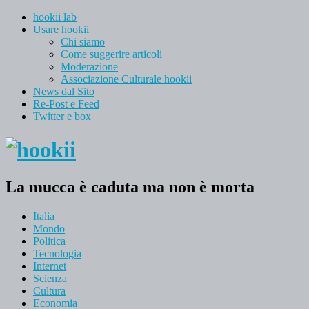
hookii lab
Usare hookii
Chi siamo
Come suggerire articoli
Moderazione
Associazione Culturale hookii
News dal Sito
Re-Post e Feed
Twitter e box
La mucca è caduta ma non è morta
Italia
Mondo
Politica
Tecnologia
Internet
Scienza
Cultura
Economia