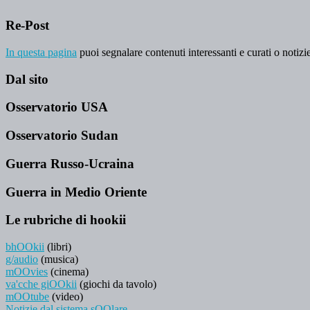
Re-Post
In questa pagina
puoi segnalare contenuti interessanti e curati o notizie
Dal sito
Osservatorio USA
Osservatorio Sudan
Guerra Russo-Ucraina
Guerra in Medio Oriente
Le rubriche di hookii
bhOOkii
(libri)
g/audio
(musica)
mOOvies
(cinema)
va'cche giOOkii
(giochi da tavolo)
mOOtube
(video)
Notizie dal sistema sOOlare