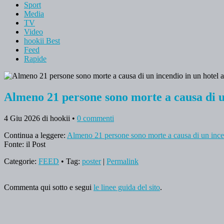
Sport
Media
TV
Video
hookii Best
Feed
Rapide
Almeno 21 persone sono morte a causa di un
4 Giu 2026
di hookii
•
0 commenti
Continua a leggere:
Almeno 21 persone sono morte a causa di un incend
Fonte: il Post
Categorie:
FEED
• Tag:
poster
|
Permalink
Commenta qui sotto e segui
le linee guida del sito
.