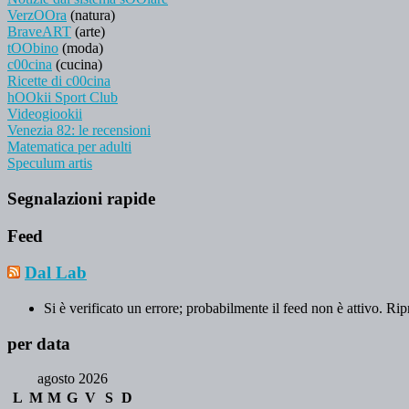
VerzOOra
(natura)
BraveART
(arte)
tOObino
(moda)
c00cina
(cucina)
Ricette di c00cina
hOOkii Sport Club
Videogiookii
Venezia 82: le recensioni
Matematica per adulti
Speculum artis
Segnalazioni rapide
Feed
Dal Lab
Si è verificato un errore; probabilmente il feed non è attivo. Rip
per data
agosto 2026
L
M
M
G
V
S
D