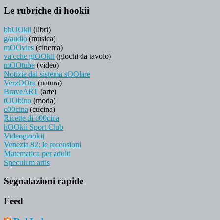
Le rubriche di hookii
bhOOkii
(libri)
g/audio
(musica)
mOOvies
(cinema)
va'cche giOOkii
(giochi da tavolo)
mOOtube
(video)
Notizie dal sistema sOOlare
VerzOOra
(natura)
BraveART
(arte)
tOObino
(moda)
c00cina
(cucina)
Ricette di c00cina
hOOkii Sport Club
Videogiookii
Venezia 82: le recensioni
Matematica per adulti
Speculum artis
Segnalazioni rapide
Feed