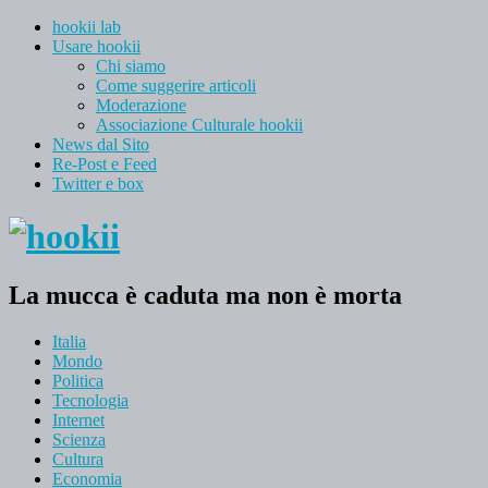
hookii lab
Usare hookii
Chi siamo
Come suggerire articoli
Moderazione
Associazione Culturale hookii
News dal Sito
Re-Post e Feed
Twitter e box
La mucca è caduta ma non è morta
Italia
Mondo
Politica
Tecnologia
Internet
Scienza
Cultura
Economia