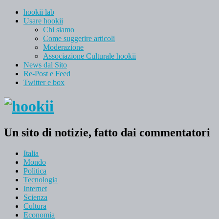
hookii lab
Usare hookii
Chi siamo
Come suggerire articoli
Moderazione
Associazione Culturale hookii
News dal Sito
Re-Post e Feed
Twitter e box
Un sito di notizie, fatto dai commentatori
Italia
Mondo
Politica
Tecnologia
Internet
Scienza
Cultura
Economia