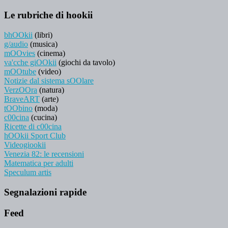
Le rubriche di hookii
bhOOkii
(libri)
g/audio
(musica)
mOOvies
(cinema)
va'cche giOOkii
(giochi da tavolo)
mOOtube
(video)
Notizie dal sistema sOOlare
VerzOOra
(natura)
BraveART
(arte)
tOObino
(moda)
c00cina
(cucina)
Ricette di c00cina
hOOkii Sport Club
Videogiookii
Venezia 82: le recensioni
Matematica per adulti
Speculum artis
Segnalazioni rapide
Feed