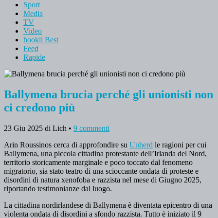
Sport
Media
TV
Video
hookii Best
Feed
Rapide
Ballymena brucia perché gli unionisti non
ci credono più
23 Giu 2025
di Lich
•
9 commenti
Arin Roussinos cerca di approfondire su
Unherd
le ragioni per cui
Ballymena, una piccola cittadina protestante dell’Irlanda del Nord,
territorio storicamente marginale e poco toccato dal fenomeno
migratorio, sia stato teatro di una scioccante ondata di proteste e
disordini di natura xenofoba e razzista nel mese di Giugno 2025,
riportando testimonianze dal luogo.
La cittadina nordirlandese di Ballymena è diventata epicentro di una
violenta ondata di disordini a sfondo razzista. Tutto è iniziato il 9