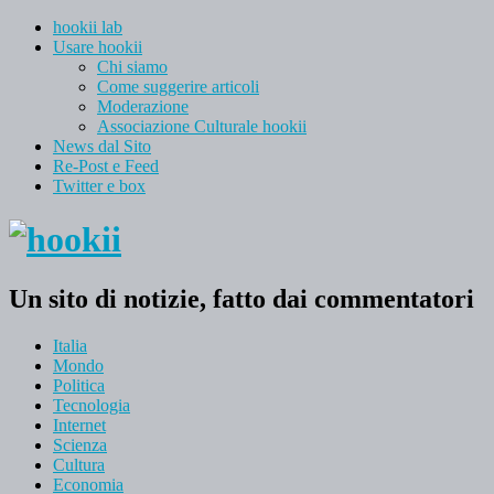
hookii lab
Usare hookii
Chi siamo
Come suggerire articoli
Moderazione
Associazione Culturale hookii
News dal Sito
Re-Post e Feed
Twitter e box
Un sito di notizie, fatto dai commentatori
Italia
Mondo
Politica
Tecnologia
Internet
Scienza
Cultura
Economia