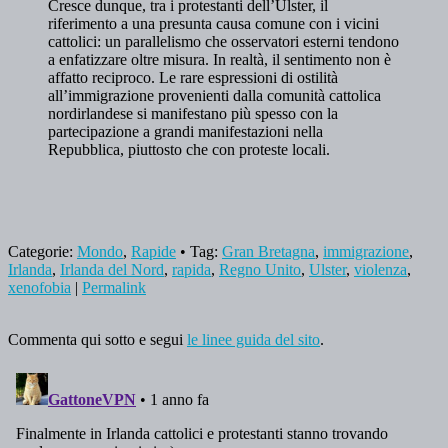
Cresce dunque, tra i protestanti dell’Ulster, il
riferimento a una presunta causa comune con i vicini
cattolici: un parallelismo che osservatori esterni tendono
a enfatizzare oltre misura. In realtà, il sentimento non è
affatto reciproco. Le rare espressioni di ostilità
all’immigrazione provenienti dalla comunità cattolica
nordirlandese si manifestano più spesso con la
partecipazione a grandi manifestazioni nella
Repubblica, piuttosto che con proteste locali.
Categorie:
Mondo
,
Rapide
• Tag:
Gran Bretagna
,
immigrazione
,
Irlanda
,
Irlanda del Nord
,
rapida
,
Regno Unito
,
Ulster
,
violenza
,
xenofobia
|
Permalink
Commenta qui sotto e segui
le linee guida del sito
.