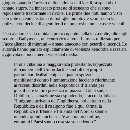
giugno, quando l’arresto di due adolescenti locali, sospettati di
tentato stupro, ha innescato proteste di sostegno che si sono
rapidamente trasformate in rivolte. Le prime due notti hanno visto
barricate incendiate, lanci di bottiglie molotov e scontri con la
polizia, con decine di agenti feriti e numerosi danni a case e veicoli.
L’escalation è stata rapida e preoccupante: nella terza notte, oltre agli
scontri a Ballymena, un centro ricreativo a Larne – utilizzato per
l’accoglienza di migranti – è stato attaccato con petardi e incendi. Le
autorità hanno parlato esplicitamente di violenza xenofoba e razzista,
aggravata da incitamenti via social media.
In una cittadina a maggioranza protestante, tappezzata
di bandiere dell’Union Jack e simboli dei gruppi
paramilitari lealisti, colpisce quanto spesso i
manifestanti contro l’immigrazione facciano riferimento
ai recenti disordini nella Repubblica d’Irlanda per
giustificare la loro presenza in piazza. “Giù a sud, a
Dublino, la situazione sta esplodendo,” racconta Julian.
“I migranti arrivano dall’Inghilterra, poi entrano nella
Repubblica e da lì risalgono fino a qui. Ormai la
Repubblica d’Irlanda e l’Irlanda del Nord si stanno
unendo, quindi anche se c’è ancora un confine,
entrambi i Paesi sanno cosa sta succedendo.”