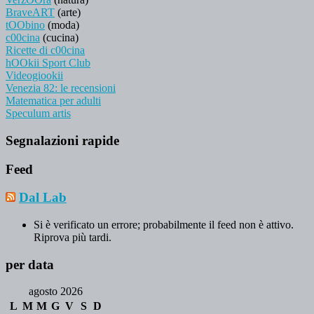
BraveART
(arte)
tOObino
(moda)
c00cina
(cucina)
Ricette di c00cina
hOOkii Sport Club
Videogiookii
Venezia 82: le recensioni
Matematica per adulti
Speculum artis
Segnalazioni rapide
Feed
Dal Lab
Si è verificato un errore; probabilmente il feed non è attivo.
Riprova più tardi.
per data
agosto 2026
L
M
M
G
V
S
D