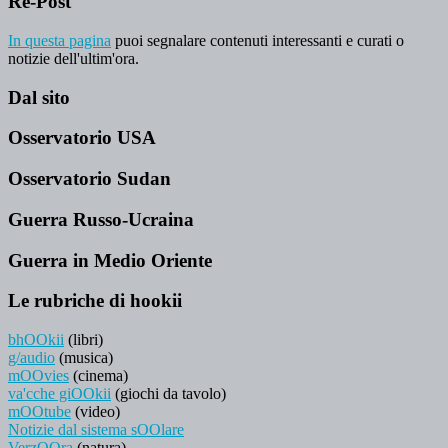
Re-Post
In questa pagina
puoi segnalare contenuti interessanti e curati o
notizie dell'ultim'ora.
Dal sito
Osservatorio USA
Osservatorio Sudan
Guerra Russo-Ucraina
Guerra in Medio Oriente
Le rubriche di hookii
bhOOkii
(libri)
g/audio
(musica)
mOOvies
(cinema)
va'cche giOOkii
(giochi da tavolo)
mOOtube
(video)
Notizie dal sistema sOOlare
VerzOOra
(natura)