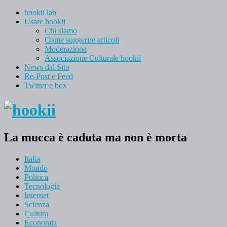
hookii lab
Usare hookii
Chi siamo
Come suggerire articoli
Moderazione
Associazione Culturale hookii
News dal Sito
Re-Post e Feed
Twitter e box
La mucca è caduta ma non è morta
Italia
Mondo
Politica
Tecnologia
Internet
Scienza
Cultura
Economia