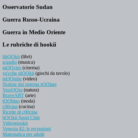
Osservatorio Sudan
Guerra Russo-Ucraina
Guerra in Medio Oriente
Le rubriche di hookii
bhOOkii
(libri)
g/audio
(musica)
mOOvies
(cinema)
va'cche giOOkii
(giochi da tavolo)
mOOtube
(video)
Notizie dal sistema sOOlare
VerzOOra
(natura)
BraveART
(arte)
tOObino
(moda)
c00cina
(cucina)
Ricette di c00cina
hOOkii Sport Club
Videogiookii
Venezia 82: le recensioni
Matematica per adulti