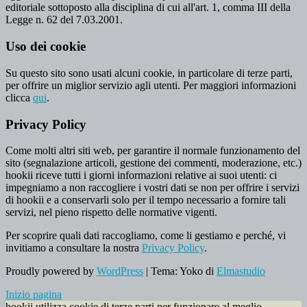
editoriale sottoposto alla disciplina di cui all'art. 1, comma III della
Legge n. 62 del 7.03.2001.
Uso dei cookie
Su questo sito sono usati alcuni cookie, in particolare di terze parti,
per offrire un miglior servizio agli utenti. Per maggiori informazioni
clicca
qui
.
Privacy Policy
Come molti altri siti web, per garantire il normale funzionamento del
sito (segnalazione articoli, gestione dei commenti, moderazione, etc.)
hookii riceve tutti i giorni informazioni relative ai suoi utenti: ci
impegniamo a non raccogliere i vostri dati se non per offrire i servizi
di hookii e a conservarli solo per il tempo necessario a fornire tali
servizi, nel pieno rispetto delle normative vigenti.
Per scoprire quali dati raccogliamo, come li gestiamo e perché, vi
invitiamo a consultare la nostra
Privacy Policy
.
Proudly powered by
WordPress
|
Tema: Yoko di
Elmastudio
Inizio pagina
hookii utilizza cookie di terze parti per funzionare al meglio.