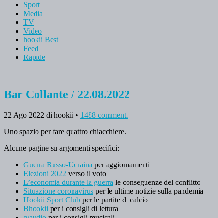
Sport
Media
TV
Video
hookii Best
Feed
Rapide
Bar Collante / 22.08.2022
22 Ago 2022
di hookii
•
1488 commenti
Uno spazio per fare quattro chiacchiere.
Alcune pagine su argomenti specifici:
Guerra Russo-Ucraina
per aggiornamenti
Elezioni 2022
verso il voto
L’economia durante la guerra
le conseguenze del conflitto
Situazione coronavirus
per le ultime notizie sulla pandemia
Hookii Sport Club
per le partite di calcio
Bhookii
per i consigli di lettura
g/audio
per i consigli musicali