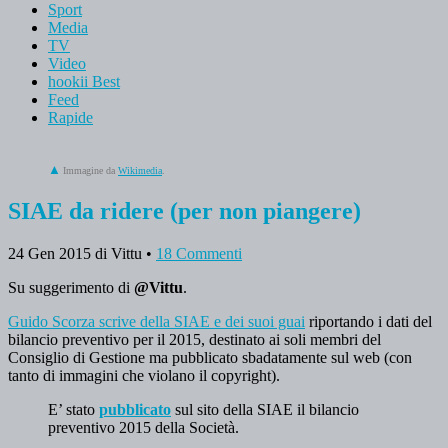
Sport
Media
TV
Video
hookii Best
Feed
Rapide
Immagine da
Wikimedia
.
SIAE da ridere (per non piangere)
24 Gen 2015
di Vittu
•
18 Commenti
Su suggerimento di
@Vittu
.
Guido Scorza scrive della SIAE e dei suoi guai
riportando i dati del
bilancio preventivo per il 2015, destinato ai soli membri del
Consiglio di Gestione ma pubblicato sbadatamente sul web (con
tanto di immagini che violano il copyright).
E’ stato
pubblicato
sul sito della SIAE il bilancio
preventivo 2015 della Società.