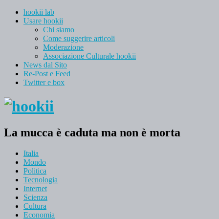
hookii lab
Usare hookii
Chi siamo
Come suggerire articoli
Moderazione
Associazione Culturale hookii
News dal Sito
Re-Post e Feed
Twitter e box
La mucca è caduta ma non è morta
Italia
Mondo
Politica
Tecnologia
Internet
Scienza
Cultura
Economia