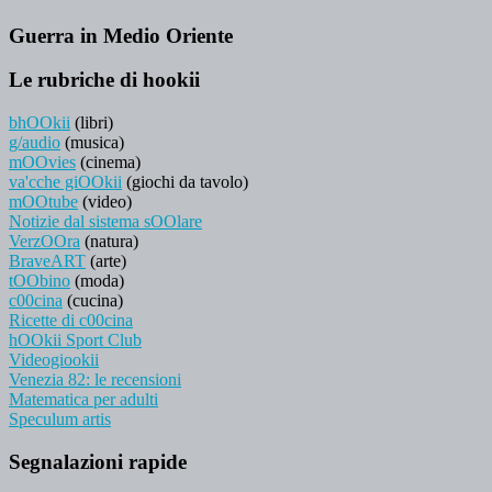
Guerra in Medio Oriente
Le rubriche di hookii
bhOOkii
(libri)
g/audio
(musica)
mOOvies
(cinema)
va'cche giOOkii
(giochi da tavolo)
mOOtube
(video)
Notizie dal sistema sOOlare
VerzOOra
(natura)
BraveART
(arte)
tOObino
(moda)
c00cina
(cucina)
Ricette di c00cina
hOOkii Sport Club
Videogiookii
Venezia 82: le recensioni
Matematica per adulti
Speculum artis
Segnalazioni rapide