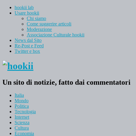
hookii lab
Usare hookii
Chi siamo
Come suggerire articoli
Moderazione
Associazione Culturale hookii
News dal Sito
Re-Post e Feed
Twitter e box
Un sito di notizie, fatto dai commentatori
Italia
Mondo
Politica
Tecnologia
Internet
Scienza
Cultura
Economia