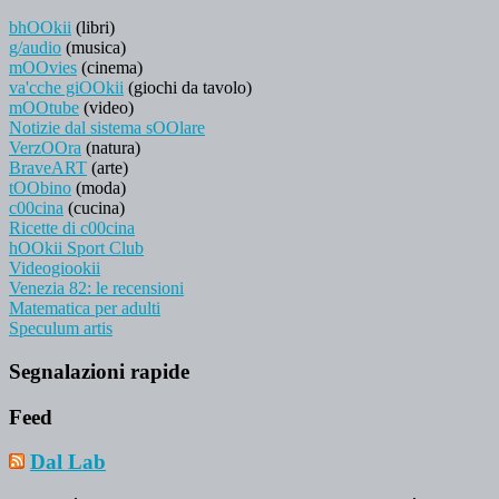
bhOOkii
(libri)
g/audio
(musica)
mOOvies
(cinema)
va'cche giOOkii
(giochi da tavolo)
mOOtube
(video)
Notizie dal sistema sOOlare
VerzOOra
(natura)
BraveART
(arte)
tOObino
(moda)
c00cina
(cucina)
Ricette di c00cina
hOOkii Sport Club
Videogiookii
Venezia 82: le recensioni
Matematica per adulti
Speculum artis
Segnalazioni rapide
Feed
Dal Lab