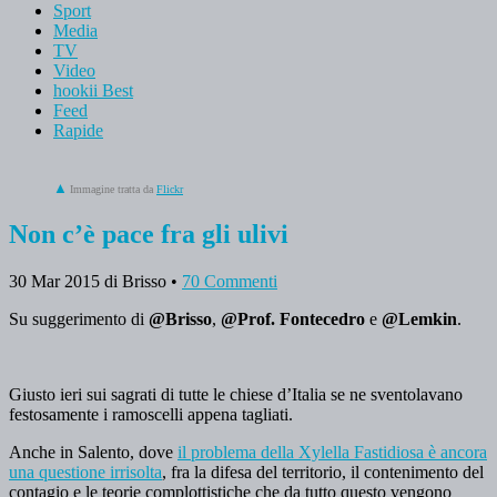
Sport
Media
TV
Video
hookii Best
Feed
Rapide
Immagine tratta da
Flickr
Non c’è pace fra gli ulivi
30 Mar 2015
di Brisso
•
70 Commenti
Su suggerimento di
@Brisso
,
@Prof. Fontecedro
e
@Lemkin
.
Giusto ieri sui sagrati di tutte le chiese d’Italia se ne sventolavano
festosamente i ramoscelli appena tagliati.
Anche in Salento, dove
il problema della Xylella Fastidiosa è ancora
una questione irrisolta
, fra la difesa del territorio, il contenimento del
contagio e le teorie complottistiche che da tutto questo vengono