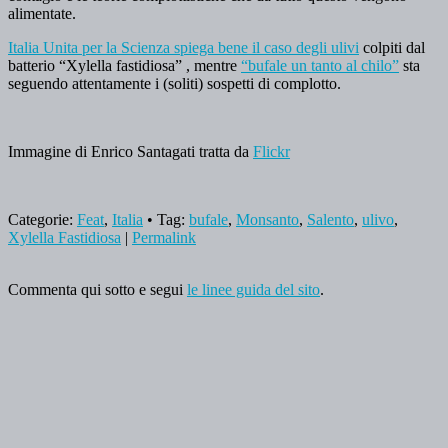
alimentate.
Italia Unita per la Scienza spiega bene il caso degli ulivi
colpiti dal
batterio “Xylella fastidiosa” , mentre
“bufale un tanto al chilo”
sta
seguendo attentamente i (soliti) sospetti di complotto.
Immagine di Enrico Santagati tratta da
Flickr
Categorie:
Feat
,
Italia
• Tag:
bufale
,
Monsanto
,
Salento
,
ulivo
,
Xylella Fastidiosa
|
Permalink
Commenta qui sotto e segui
le linee guida del sito
.