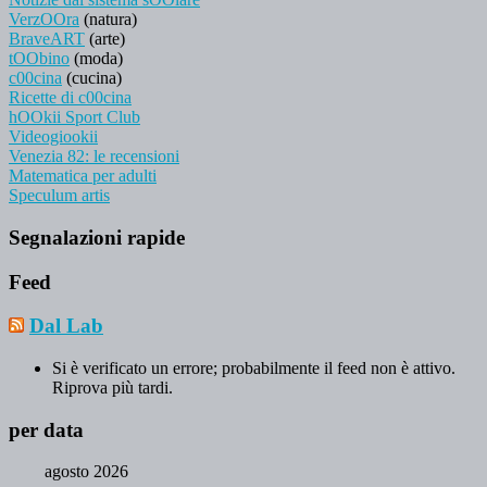
VerzOOra
(natura)
BraveART
(arte)
tOObino
(moda)
c00cina
(cucina)
Ricette di c00cina
hOOkii Sport Club
Videogiookii
Venezia 82: le recensioni
Matematica per adulti
Speculum artis
Segnalazioni rapide
Feed
Dal Lab
Si è verificato un errore; probabilmente il feed non è attivo.
Riprova più tardi.
per data
agosto 2026