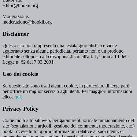
editor@hookii.org
Moderazione:
moderazione@hookii.org
Disclaimer
Questo sito non rappresenta una testata giornalistica e viene
aggiornato senza alcuna periodicità, pertanto non è un prodotto
editoriale sottoposto alla disciplina di cui all'art. 1, comma III della
Legge n. 62 del 7.03.2001.
Uso dei cookie
Su questo sito sono usati alcuni cookie, in particolare di terze parti,
per offrire un miglior servizio agli utenti. Per maggiori informazioni
clicca
qui
.
Privacy Policy
Come molti altri siti web, per garantire il normale funzionamento del
sito (segnalazione articoli, gestione dei commenti, moderazione, etc.)
hookii riceve tutti i giorni informazioni relative ai suoi utenti: ci
impegniamo a non raccogliere i vostri dati se non per offrire i servizi