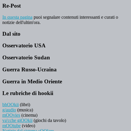
Re-Post
In questa pagina
puoi segnalare contenuti interessanti e curati o
notizie dell'ultim'ora.
Dal sito
Osservatorio USA
Osservatorio Sudan
Guerra Russo-Ucraina
Guerra in Medio Oriente
Le rubriche di hookii
bhOOkii
(libri)
g/audio
(musica)
mOOvies
(cinema)
va'cche giOOkii
(giochi da tavolo)
mOOtube
(video)
Notizie dal sistema sOOlare