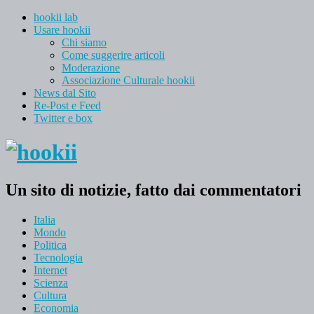
hookii lab
Usare hookii
Chi siamo
Come suggerire articoli
Moderazione
Associazione Culturale hookii
News dal Sito
Re-Post e Feed
Twitter e box
Un sito di notizie, fatto dai commentatori
Italia
Mondo
Politica
Tecnologia
Internet
Scienza
Cultura
Economia