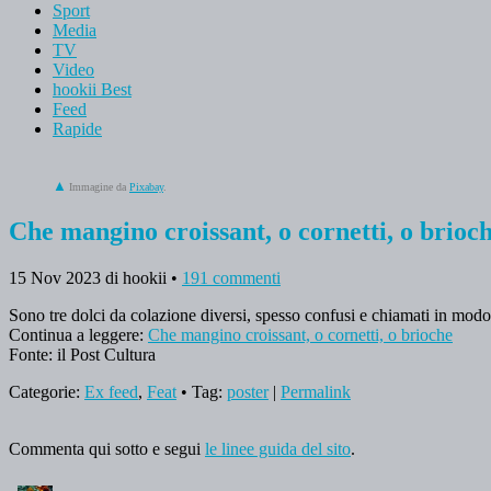
Sport
Media
TV
Video
hookii Best
Feed
Rapide
Immagine da
Pixabay
.
Che mangino croissant, o cornetti, o brioc
15 Nov 2023
di hookii
•
191 commenti
Sono tre dolci da colazione diversi, spesso confusi e chiamati in modo
Continua a leggere:
Che mangino croissant, o cornetti, o brioche
Fonte: il Post Cultura
Categorie:
Ex feed
,
Feat
• Tag:
poster
|
Permalink
Commenta qui sotto e segui
le linee guida del sito
.