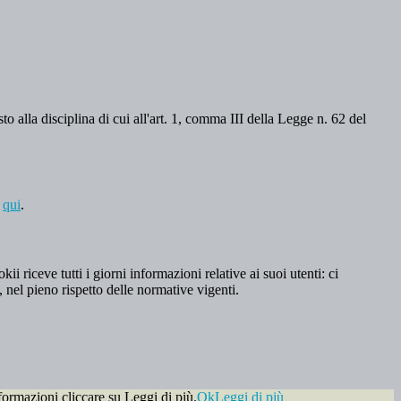
o alla disciplina di cui all'art. 1, comma III della Legge n. 62 del
a
qui
.
 riceve tutti i giorni informazioni relative ai suoi utenti: ci
, nel pieno rispetto delle normative vigenti.
formazioni cliccare su Leggi di più.
Ok
Leggi di più