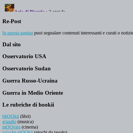
Re-Post
In questa pagina
puoi segnalare contenuti interessanti e curati o notizie
Dal sito
Osservatorio USA
Osservatorio Sudan
Guerra Russo-Ucraina
Guerra in Medio Oriente
Le rubriche di hookii
bhOOkii
(libri)
g/audio
(musica)
mOOvies
(cinema)
va'cche giOOkii
(giochi da tavolo)