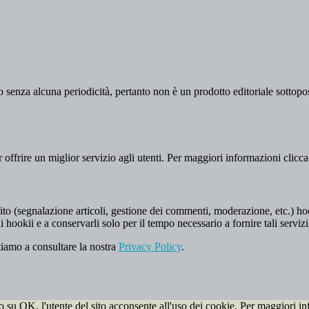
 senza alcuna periodicità, pertanto non è un prodotto editoriale sottopost
er offrire un miglior servizio agli utenti. Per maggiori informazioni clicc
to (segnalazione articoli, gestione dei commenti, moderazione, etc.) hookii
i hookii e a conservarli solo per il tempo necessario a fornire tali servizi
tiamo a consultare la nostra
Privacy Policy
.
do su OK, l'utente del sito acconsente all'uso dei cookie. Per maggiori in