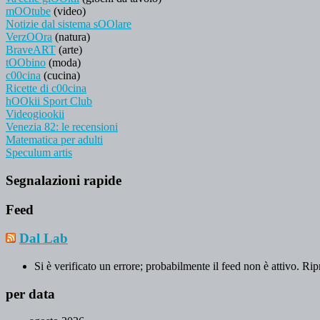
mOOtube
(video)
Notizie dal sistema sOOlare
VerzOOra
(natura)
BraveART
(arte)
tOObino
(moda)
c00cina
(cucina)
Ricette di c00cina
hOOkii Sport Club
Videogiookii
Venezia 82: le recensioni
Matematica per adulti
Speculum artis
Segnalazioni rapide
Feed
Dal Lab
Si è verificato un errore; probabilmente il feed non è attivo. Rip
per data