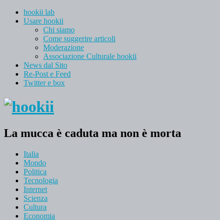
hookii lab
Usare hookii
Chi siamo
Come suggerire articoli
Moderazione
Associazione Culturale hookii
News dal Sito
Re-Post e Feed
Twitter e box
La mucca è caduta ma non è morta
Italia
Mondo
Politica
Tecnologia
Internet
Scienza
Cultura
Economia