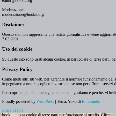
editor@hookii.org
Moderazione:
moderazione@hookii.org
Disclaimer
Questo sito non rappresenta una testata giornalistica e viene aggiornato
7.03.2001.
Uso dei cookie
Su questo sito sono usati alcuni cookie, in particolare di terze parti, p
Privacy Policy
Come molti altri siti web, per garantire il normale funzionamento del si
impegniamo a non raccogliere i vostri dati se non per offrire i servizi d
Per scoprire quali dati raccogliamo, come li gestiamo e perché, vi invi
Proudly powered by
WordPress
|
Tema: Yoko di
Elmastudio
Inizio pagina
hookii utilizza cookie di terze parti per funzionare al meglio. Cliccan