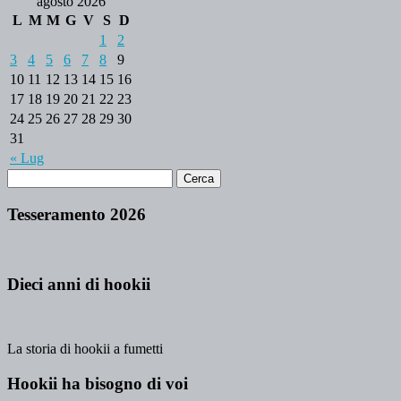
agosto 2026
L
M
M
G
V
S
D
1
2
3
4
5
6
7
8
9
10
11
12
13
14
15
16
17
18
19
20
21
22
23
24
25
26
27
28
29
30
31
« Lug
Tesseramento 2026
Dieci anni di hookii
La storia di hookii a fumetti
Hookii ha bisogno di voi