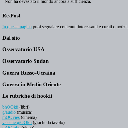
Re-Post
In questa pagina
puoi segnalare contenuti interessanti e curati o notizie
Dal sito
Osservatorio USA
Osservatorio Sudan
Guerra Russo-Ucraina
Guerra in Medio Oriente
Le rubriche di hookii
bhOOkii
(libri)
g/audio
(musica)
mOOvies
(cinema)
va'cche giOOkii
(giochi da tavolo)
mOOtube
(video)