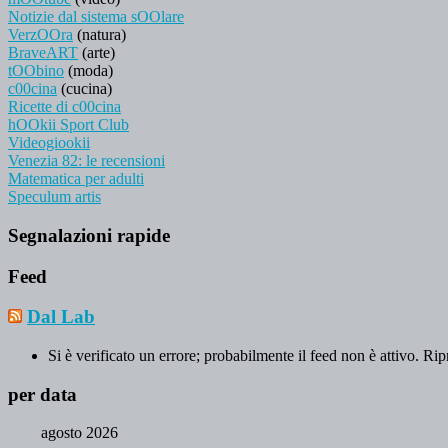
Notizie dal sistema sOOlare
VerzOOra
(natura)
BraveART
(arte)
tOObino
(moda)
c00cina
(cucina)
Ricette di c00cina
hOOkii Sport Club
Videogiookii
Venezia 82: le recensioni
Matematica per adulti
Speculum artis
Segnalazioni rapide
Feed
Dal Lab
Si è verificato un errore; probabilmente il feed non è attivo. Rip
per data
agosto 2026