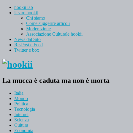
hookii lab
Usare hookii
Chi siamo
Come suggerire articoli
Moderazione
Associazione Culturale hookii
News dal Sito
Re-Post e Feed
Twitter e box
La mucca è caduta ma non è morta
Italia
Mondo
Politica
Tecnologia
Internet
Scienza
Cultura
Economia