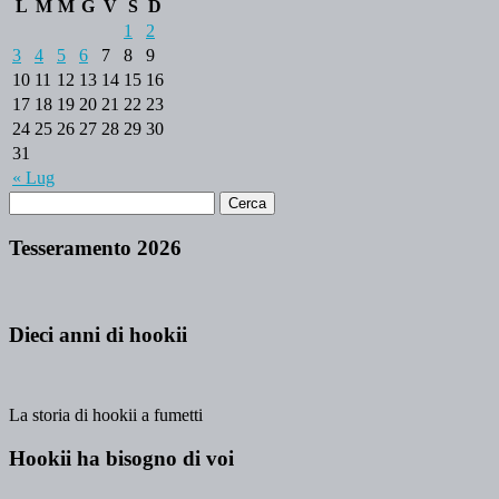
L
M
M
G
V
S
D
1
2
3
4
5
6
7
8
9
10
11
12
13
14
15
16
17
18
19
20
21
22
23
24
25
26
27
28
29
30
31
« Lug
Tesseramento 2026
Dieci anni di hookii
La storia di hookii a fumetti
Hookii ha bisogno di voi