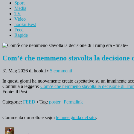
Sport
Media
TV
Video
hookii Best
Feed
Rapide
Com’è che nemmeno stavolta la decisione 
31 Mag 2026
di hookii
•
5 commenti
In questi giorni ha nuovamente creato aspettative su un imminente acc
Continua a leggere:
Com’è che nemmeno stavolta la decisione di Trum
Fonte: il Post
Categorie:
FEED
• Tag:
poster
|
Permalink
Commenta qui sotto e segui
le linee guida del sito
.