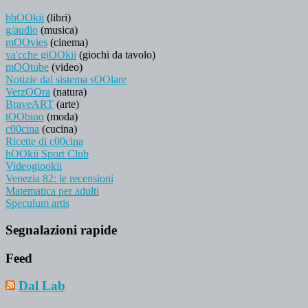
bhOOkii
(libri)
g/audio
(musica)
mOOvies
(cinema)
va'cche giOOkii
(giochi da tavolo)
mOOtube
(video)
Notizie dal sistema sOOlare
VerzOOra
(natura)
BraveART
(arte)
tOObino
(moda)
c00cina
(cucina)
Ricette di c00cina
hOOkii Sport Club
Videogiookii
Venezia 82: le recensioni
Matematica per adulti
Speculum artis
Segnalazioni rapide
Feed
Dal Lab