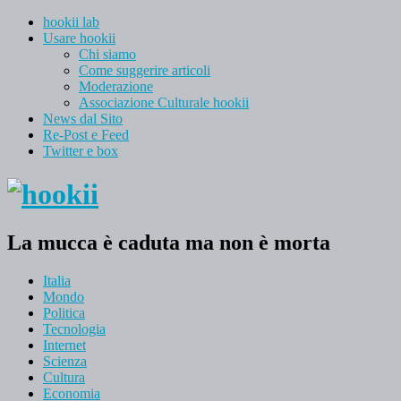
hookii lab
Usare hookii
Chi siamo
Come suggerire articoli
Moderazione
Associazione Culturale hookii
News dal Sito
Re-Post e Feed
Twitter e box
La mucca è caduta ma non è morta
Italia
Mondo
Politica
Tecnologia
Internet
Scienza
Cultura
Economia