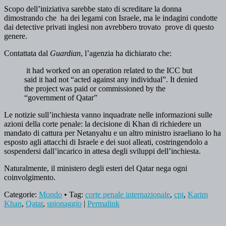
Scopo dell’iniziativa sarebbe stato di screditare la donna
dimostrando che ha dei legami con Israele, ma le indagini condotte
dai detective privati inglesi non avrebbero trovato prove di questo
genere.
Contattata dal
Guardian
, l’agenzia ha dichiarato che:
it had worked on an operation related to the ICC but
said it had not “acted against any individual”. It denied
the project was paid or commissioned by the
“government of Qatar”
Le notizie sull’inchiesta vanno inquadrate nelle informazioni sulle
azioni della corte penale: la decisione di Khan di richiedere un
mandato di cattura per Netanyahu e un altro ministro israeliano lo ha
esposto agli attacchi di Israele e dei suoi alleati, costringendolo a
sospendersi dall’incarico in attesa degli sviluppi dell’inchiesta.
Naturalmente, il ministero degli esteri del Qatar nega ogni
coinvolgimento.
Categorie:
Mondo
• Tag:
corte penale internazionale
,
cpi
,
Karim
Khan
,
Qatar
,
spionaggio
|
Permalink