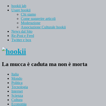
hookii lab
Usare hookii
Chi siamo
Come suggerire articoli
Moderazione
Associazione Culturale hookii
News dal Sito
Re-Post e Feed
Twitter e box
La mucca è caduta ma non è morta
Italia
Mondo
Politica
Tecnologia
Internet
Scienza
Cultura
Economia