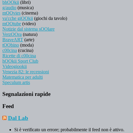
bhOOkii
(libri)
g/audio
(musica)
mOOvies
(cinema)
va'cche giOOkii
(giochi da tavolo)
mOOtube
(video)
Notizie dal sistema sOOlare
VerzOOra
(natura)
BraveART
(arte)
tOObino
(moda)
c00cina
(cucina)
Ricette di c00cina
hOOkii Sport Club
Videogiookii
Venezia 82: le recensioni
Matematica per adulti
Speculum artis
Segnalazioni rapide
Feed
Dal Lab
Si è verificato un errore; probabilmente il feed non è attivo.