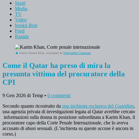
Sport
Media
TV
Video
hookii Best
Feed
Rapide
Karim Ahmad Khan, immagine da
Wikimedia Commons
Come il Qatar ha preso di mira la
presunta vittima del procuratore della
CPI
9 Gen 2026
di Temp
•
0 commenti
Secondo quanto ricostruito da
una inchiesta esclusiva del
Guardian
,
una agenzia privata di investigazioni legata al Qatar avrebbe cercato
informazioni sulla donna in posizione subordinata a Karim Khan, il
procuratore capo della Corte Penale Internazionale, che lo aveva
accusato di abusi sessuali. (L’inchiesta su queste accuse è ancora in
corso.)