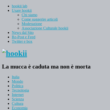
hookii lab
Usare hookii
Chi siamo
Come suggerire articoli
Moderazione
Associazione Culturale hookii
News dal Sito
Re-Post e Feed
Twitter e box
La mucca è caduta ma non è morta
Italia
Mondo
Politica
Tecnologia
Internet
Scienza
Cultura
Economia