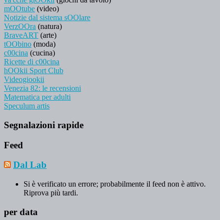
mOOtube
(video)
Notizie dal sistema sOOlare
VerzOOra
(natura)
BraveART
(arte)
tOObino
(moda)
c00cina
(cucina)
Ricette di c00cina
hOOkii Sport Club
Videogiookii
Venezia 82: le recensioni
Matematica per adulti
Speculum artis
Segnalazioni rapide
Feed
Dal Lab
Si è verificato un errore; probabilmente il feed non è attivo.
Riprova più tardi.
per data