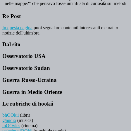
Re-Post
In questa pagina
puoi segnalare contenuti interessanti e curati o
notizie dell'ultim'ora.
Dal sito
Osservatorio USA
Osservatorio Sudan
Guerra Russo-Ucraina
Guerra in Medio Oriente
Le rubriche di hookii
bhOOkii
(libri)
g/audio
(musica)
mOOvies
(cinema)
va'cche giOOkii
(giochi da tavolo)