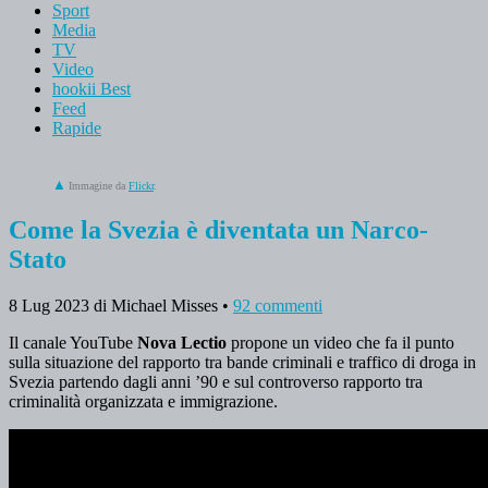
Sport
Media
TV
Video
hookii Best
Feed
Rapide
Immagine da
Flickr
.
Come la Svezia è diventata un Narco-
Stato
8 Lug 2023
di Michael Misses
•
92 commenti
Il canale YouTube
Nova Lectio
propone un video che fa il punto
sulla situazione del rapporto tra bande criminali e traffico di droga in
Svezia partendo dagli anni ’90 e sul controverso rapporto tra
criminalità organizzata e immigrazione.