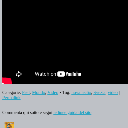
Categorie:
Feat
,
Mondo
,
Video
• Tag:
nova lectio
,
Svezia
,
video
|
Permalink
Commenta qui sotto e segui
le linee guida del sito
.