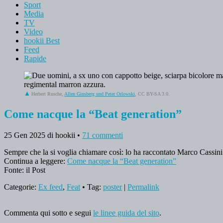
Sport
Media
TV
Video
hookii Best
Feed
Rapide
Herbert Rusche,
Allen Ginsberg und Peter Orlowski
, CC BY-SA 3.0.
Come nacque la “Beat generation”
25 Gen 2025
di hookii
•
71 commenti
Sempre che la si voglia chiamare così: lo ha raccontato Marco Cassini n
Continua a leggere:
Come nacque la “Beat generation”
Fonte: il Post
Categorie:
Ex feed
,
Feat
• Tag:
poster
|
Permalink
Commenta qui sotto e segui
le linee guida del sito
.