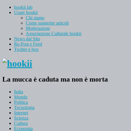
hookii lab
Usare hookii
Chi siamo
Come suggerire articoli
Moderazione
Associazione Culturale hookii
News dal Sito
Re-Post e Feed
Twitter e box
La mucca è caduta ma non è morta
Italia
Mondo
Politica
Tecnologia
Internet
Scienza
Cultura
Economia