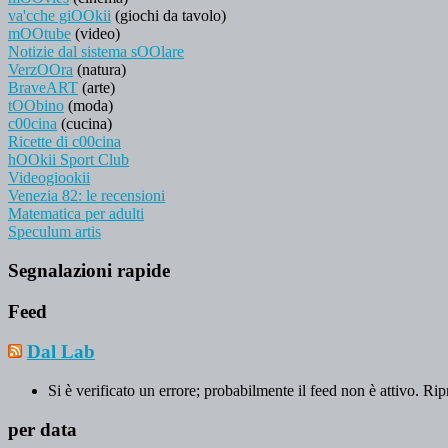
va'cche giOOkii
(giochi da tavolo)
mOOtube
(video)
Notizie dal sistema sOOlare
VerzOOra
(natura)
BraveART
(arte)
tOObino
(moda)
c00cina
(cucina)
Ricette di c00cina
hOOkii Sport Club
Videogiookii
Venezia 82: le recensioni
Matematica per adulti
Speculum artis
Segnalazioni rapide
Feed
Dal Lab
Si è verificato un errore; probabilmente il feed non è attivo. Rip
per data