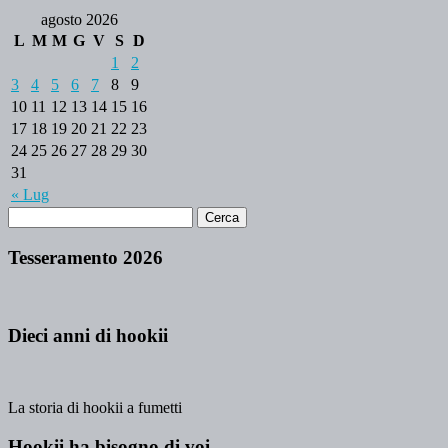
agosto 2026
L
M
M
G
V
S
D
1
2
3
4
5
6
7
8
9
10
11
12
13
14
15
16
17
18
19
20
21
22
23
24
25
26
27
28
29
30
31
« Lug
Tesseramento 2026
Dieci anni di hookii
La storia di hookii a fumetti
Hookii ha bisogno di voi