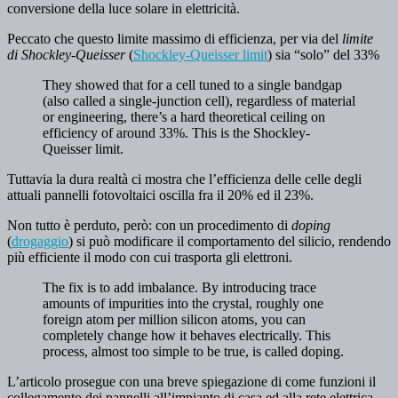
conversione della luce solare in elettricità.
Peccato che questo limite massimo di efficienza, per via del
limite
di Shockley-Queisser
(
Shockley-Queisser limit
) sia “solo” del 33%
They showed that for a cell tuned to a single bandgap
(also called a single-junction cell), regardless of material
or engineering, there’s a hard theoretical ceiling on
efficiency of around 33%. This is the Shockley-
Queisser limit.
Tuttavia la dura realtà ci mostra che l’efficienza delle celle degli
attuali pannelli fotovoltaici oscilla fra il 20% ed il 23%.
Non tutto è perduto, però: con un procedimento di
doping
(
drogaggio
) si può modificare il comportamento del silicio, rendendo
più efficiente il modo con cui trasporta gli elettroni.
The fix is to add imbalance. By introducing trace
amounts of impurities into the crystal, roughly one
foreign atom per million silicon atoms, you can
completely change how it behaves electrically. This
process, almost too simple to be true, is called doping.
L’articolo prosegue con una breve spiegazione di come funzioni il
collegamento dei pannelli all’impianto di casa ed alla rete elettrica