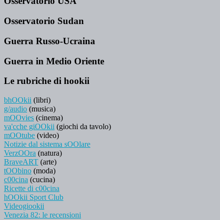
Osservatorio USA
Osservatorio Sudan
Guerra Russo-Ucraina
Guerra in Medio Oriente
Le rubriche di hookii
bhOOkii
(libri)
g/audio
(musica)
mOOvies
(cinema)
va'cche giOOkii
(giochi da tavolo)
mOOtube
(video)
Notizie dal sistema sOOlare
VerzOOra
(natura)
BraveART
(arte)
tOObino
(moda)
c00cina
(cucina)
Ricette di c00cina
hOOkii Sport Club
Videogiookii
Venezia 82: le recensioni