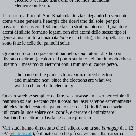
elements on Earth.
L’articolo, a firma di Shri Khalpada, inizia spiegando brevemente
come viene generata l’energia che riceviamo dal sole, per poi
passare a descrivere il Silicio e la sua struttura atomica. Quando gli
atomi di silicio formano legami con altri atomi dello stesso tipo si
genera una struttura chiamata
lattice
(=reticolo), che è quella con cui
sono fatte le celle dei pannelli solari.
Quando i fotoni colpiscono il pannello, dagli atomi di silicio si
liberano elettroni (e calore). Il punto sta tutto nel fare in modo che si
liberino il massimo di elettroni con il minimo di calore perso.
The name of the game is to maximize freed electrons
and minimize heat, since the electrons are what we
want to channel into electricity.
Questo sarebbe semplice da fare, se si usasse un laser per colpire il
pannello solare. Peccato che il costo del laser sarebbe estremamente
più elevato del costo del pannello stesso… Quindi è necessario
utilizzare la luce solare così com’è, e cercare di ottimizzare il
risultato fra elettroni rilasciati e calore prodotto.
Vari studi hanno dimostrato che il silicio, con la sua
bandgap
di 1.12
eV (
elettronvolt
), è il materiale che più si avvicina alla massima