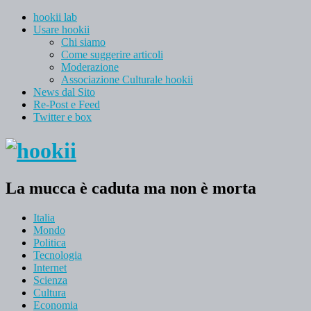
hookii lab
Usare hookii
Chi siamo
Come suggerire articoli
Moderazione
Associazione Culturale hookii
News dal Sito
Re-Post e Feed
Twitter e box
La mucca è caduta ma non è morta
Italia
Mondo
Politica
Tecnologia
Internet
Scienza
Cultura
Economia