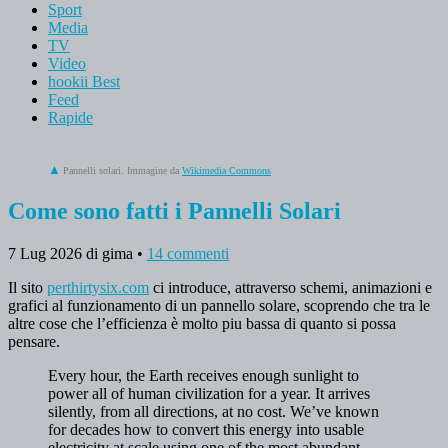
Sport
Media
TV
Video
hookii Best
Feed
Rapide
Pannelli solari. Immagine da
Wikimedia Commons
Come sono fatti i Pannelli Solari
7 Lug 2026
di gima
•
14 commenti
Il sito
perthirtysix.com
ci introduce, attraverso schemi, animazioni e
grafici al funzionamento di un pannello solare, scoprendo che tra le
altre cose che l’efficienza è molto piu bassa di quanto si possa
pensare.
Every hour, the Earth receives enough sunlight to
power all of human civilization for a year. It arrives
silently, from all directions, at no cost. We’ve known
for decades how to convert this energy into usable
electricity at scale using one of the most abundant