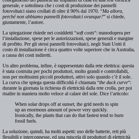
generale, e sottolinea che i costi di produzione dei pannelli
fotovoltaici siano crollati di oltre il 90% dal 1970. “
Ma allora,
perché non abbiamo pannelli fotovoltaici ovunque?
” si chiede,
giustamente, l’autore.
La spiegazione risiede nei cosiddetti “
soft costs
“: manodopera per
l’installazione, spese per le autorizzazioni, spese generali e margine
di profitto. Per gli stessi pannelli fotovoltaici, negli Stati Uniti il
costo di installazione è circa quattro volte superiore che in Australia,
a causa dei costi indiretti.
Un altro problema, infine, è rappresentato dalla rete elettrica: questa
è stata costruita per pochi produttori, molto grandi e controllabili,
non per moltissimi piccoli produttori, attivi solo quando c’è il sole.
La curva che spiega questa difficoltà è chiamata “
the duck curve
“:
durante la giornata la richiesta di elettricità dalla rete crolla, per poi
risalire in maniera molto veloce al calare del sole. Dice l’articolo:
When solar drops off at sunset, the grid needs to spin
up an enormous amount of power very quickly.
Ironically, the plants that can do that fastest tend to burn
fossil fuels.
La soluzione, quindi, ha molti aspetti: uso delle batterie, reti più
flessibili e interconnesse, ed una miscela di produttori di elettricità