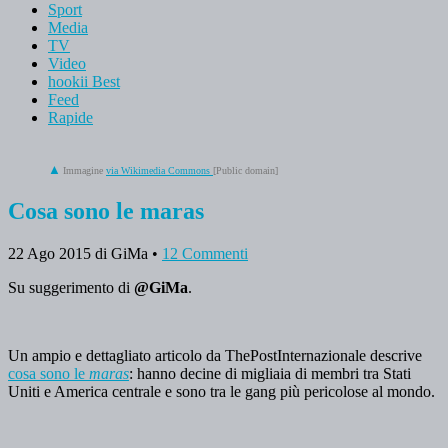
Sport
Media
TV
Video
hookii Best
Feed
Rapide
Immagine
via Wikimedia Commons
[Public domain]
Cosa sono le maras
22 Ago 2015
di GiMa
•
12 Commenti
Su suggerimento di
@GiMa
.
Un ampio e dettagliato articolo da ThePostInternazionale descrive
cosa sono le
maras
: hanno decine di migliaia di membri tra Stati
Uniti e America centrale e sono tra le gang più pericolose al mondo.