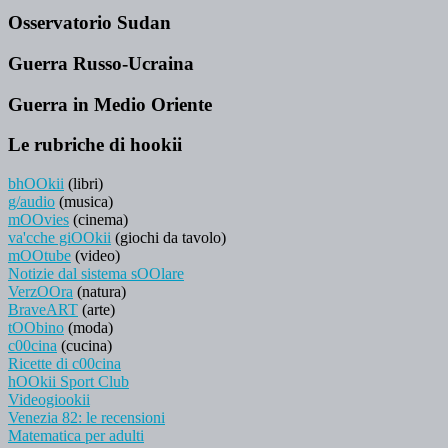
Osservatorio Sudan
Guerra Russo-Ucraina
Guerra in Medio Oriente
Le rubriche di hookii
bhOOkii
(libri)
g/audio
(musica)
mOOvies
(cinema)
va'cche giOOkii
(giochi da tavolo)
mOOtube
(video)
Notizie dal sistema sOOlare
VerzOOra
(natura)
BraveART
(arte)
tOObino
(moda)
c00cina
(cucina)
Ricette di c00cina
hOOkii Sport Club
Videogiookii
Venezia 82: le recensioni
Matematica per adulti