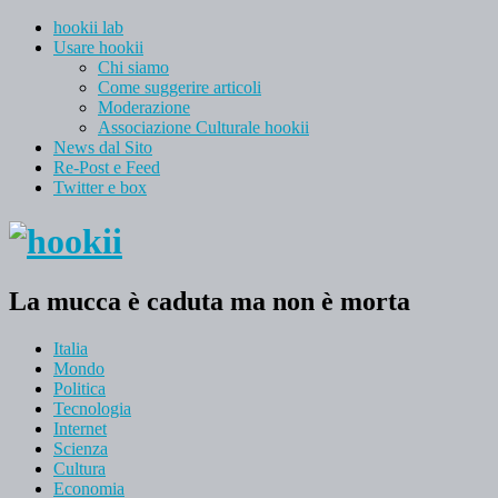
hookii lab
Usare hookii
Chi siamo
Come suggerire articoli
Moderazione
Associazione Culturale hookii
News dal Sito
Re-Post e Feed
Twitter e box
La mucca è caduta ma non è morta
Italia
Mondo
Politica
Tecnologia
Internet
Scienza
Cultura
Economia