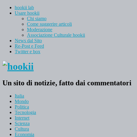
hookii lab
Usare hookii
Chi siamo
Come suggerire articoli
Moderazione
Associazione Culturale hookii
News dal Sito
Re-Post e Feed
Twitter e box
Un sito di notizie, fatto dai commentatori
Italia
Mondo
Politica
Tecnologia
Internet
Scienza
Cultura
Economia