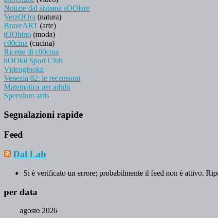
Notizie dal sistema sOOlare
VerzOOra
(natura)
BraveART
(arte)
tOObino
(moda)
c00cina
(cucina)
Ricette di c00cina
hOOkii Sport Club
Videogiookii
Venezia 82: le recensioni
Matematica per adulti
Speculum artis
Segnalazioni rapide
Feed
Dal Lab
Si è verificato un errore; probabilmente il feed non è attivo. Rip
per data
agosto 2026