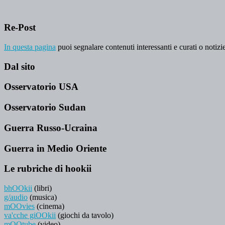
Re-Post
In questa pagina
puoi segnalare contenuti interessanti e curati o notizie
Dal sito
Osservatorio USA
Osservatorio Sudan
Guerra Russo-Ucraina
Guerra in Medio Oriente
Le rubriche di hookii
bhOOkii
(libri)
g/audio
(musica)
mOOvies
(cinema)
va'cche giOOkii
(giochi da tavolo)
mOOtube
(video)