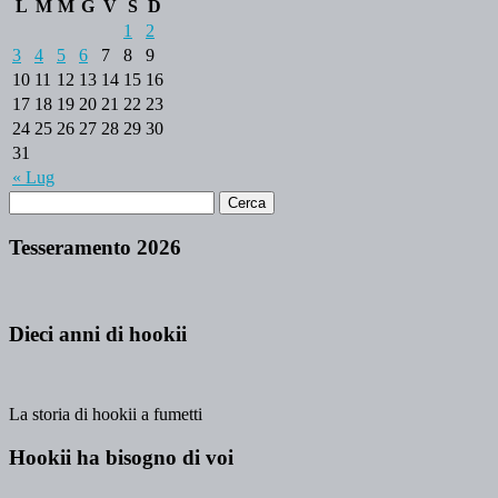
L
M
M
G
V
S
D
1
2
3
4
5
6
7
8
9
10
11
12
13
14
15
16
17
18
19
20
21
22
23
24
25
26
27
28
29
30
31
« Lug
Tesseramento 2026
Dieci anni di hookii
La storia di hookii a fumetti
Hookii ha bisogno di voi