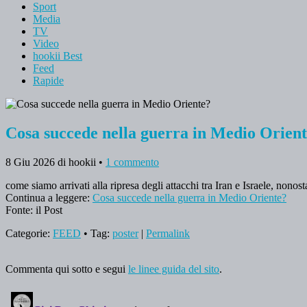
Sport
Media
TV
Video
hookii Best
Feed
Rapide
Cosa succede nella guerra in Medio Orien
8 Giu 2026
di hookii
•
1 commento
come siamo arrivati alla ripresa degli attacchi tra Iran e Israele, nonos
Continua a leggere:
Cosa succede nella guerra in Medio Oriente?
Fonte: il Post
Categorie:
FEED
• Tag:
poster
|
Permalink
Commenta qui sotto e segui
le linee guida del sito
.