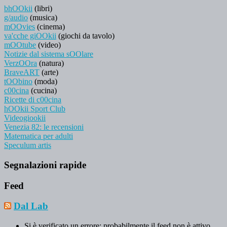
bhOOkii
(libri)
g/audio
(musica)
mOOvies
(cinema)
va'cche giOOkii
(giochi da tavolo)
mOOtube
(video)
Notizie dal sistema sOOlare
VerzOOra
(natura)
BraveART
(arte)
tOObino
(moda)
c00cina
(cucina)
Ricette di c00cina
hOOkii Sport Club
Videogiookii
Venezia 82: le recensioni
Matematica per adulti
Speculum artis
Segnalazioni rapide
Feed
Dal Lab
Si è verificato un errore; probabilmente il feed non è attivo.