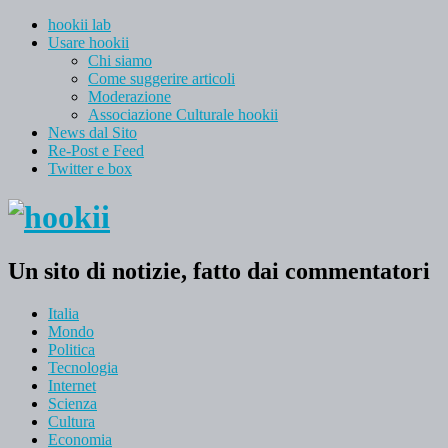
hookii lab
Usare hookii
Chi siamo
Come suggerire articoli
Moderazione
Associazione Culturale hookii
News dal Sito
Re-Post e Feed
Twitter e box
Un sito di notizie, fatto dai commentatori
Italia
Mondo
Politica
Tecnologia
Internet
Scienza
Cultura
Economia