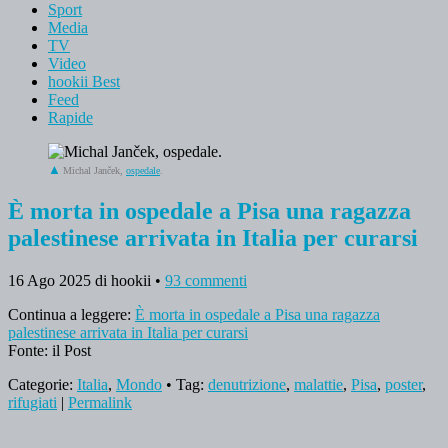
Sport
Media
TV
Video
hookii Best
Feed
Rapide
Michal Janček,
ospedale
.
È morta in ospedale a Pisa una ragazza
palestinese arrivata in Italia per curarsi
16 Ago 2025
di hookii
•
93 commenti
Continua a leggere:
È morta in ospedale a Pisa una ragazza
palestinese arrivata in Italia per curarsi
Fonte: il Post
Categorie:
Italia
,
Mondo
• Tag:
denutrizione
,
malattie
,
Pisa
,
poster
,
rifugiati
|
Permalink