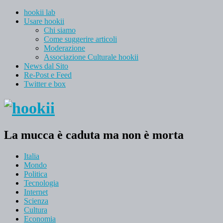
hookii lab
Usare hookii
Chi siamo
Come suggerire articoli
Moderazione
Associazione Culturale hookii
News dal Sito
Re-Post e Feed
Twitter e box
La mucca è caduta ma non è morta
Italia
Mondo
Politica
Tecnologia
Internet
Scienza
Cultura
Economia