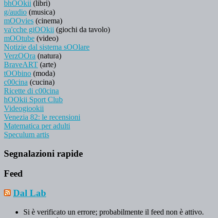
bhOOkii
(libri)
g/audio
(musica)
mOOvies
(cinema)
va'cche giOOkii
(giochi da tavolo)
mOOtube
(video)
Notizie dal sistema sOOlare
VerzOOra
(natura)
BraveART
(arte)
tOObino
(moda)
c00cina
(cucina)
Ricette di c00cina
hOOkii Sport Club
Videogiookii
Venezia 82: le recensioni
Matematica per adulti
Speculum artis
Segnalazioni rapide
Feed
Dal Lab
Si è verificato un errore; probabilmente il feed non è attivo.