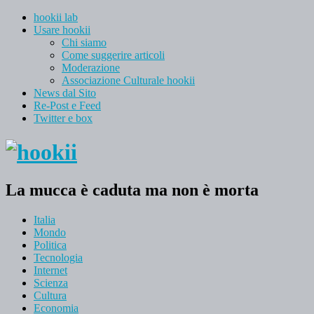
hookii lab
Usare hookii
Chi siamo
Come suggerire articoli
Moderazione
Associazione Culturale hookii
News dal Sito
Re-Post e Feed
Twitter e box
La mucca è caduta ma non è morta
Italia
Mondo
Politica
Tecnologia
Internet
Scienza
Cultura
Economia