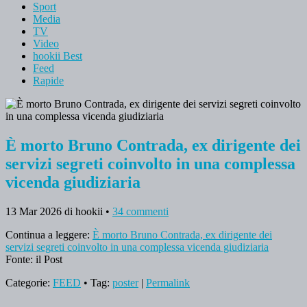
Sport
Media
TV
Video
hookii Best
Feed
Rapide
È morto Bruno Contrada, ex dirigente dei
servizi segreti coinvolto in una complessa
vicenda giudiziaria
13 Mar 2026
di hookii
•
34 commenti
Continua a leggere:
È morto Bruno Contrada, ex dirigente dei
servizi segreti coinvolto in una complessa vicenda giudiziaria
Fonte: il Post
Categorie:
FEED
• Tag:
poster
|
Permalink