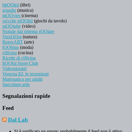
bhOOkii
(libri)
g/audio
(musica)
mOOvies
(cinema)
va'cche giOOkii
(giochi da tavolo)
mOOtube
(video)
Notizie dal sistema sOOlare
VerzOOra
(natura)
BraveART
(arte)
tOObino
(moda)
c00cina
(cucina)
Ricette di c00cina
hOOkii Sport Club
Videogiookii
Venezia 82: le recensioni
Matematica per adulti
Speculum artis
Segnalazioni rapide
Feed
Dal Lab
Si è verificato un errore; probabilmente il feed non è attivo.