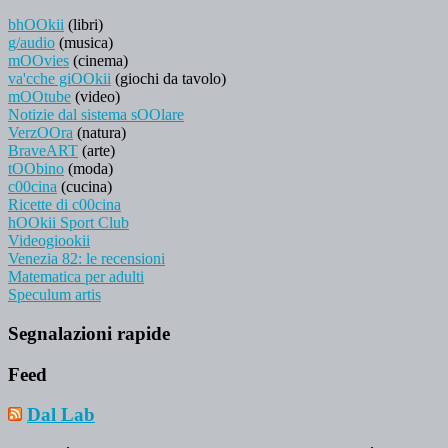
bhOOkii
(libri)
g/audio
(musica)
mOOvies
(cinema)
va'cche giOOkii
(giochi da tavolo)
mOOtube
(video)
Notizie dal sistema sOOlare
VerzOOra
(natura)
BraveART
(arte)
tOObino
(moda)
c00cina
(cucina)
Ricette di c00cina
hOOkii Sport Club
Videogiookii
Venezia 82: le recensioni
Matematica per adulti
Speculum artis
Segnalazioni rapide
Feed
Dal Lab