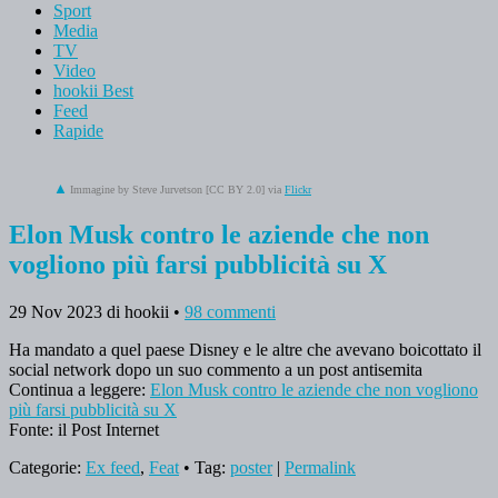
Sport
Media
TV
Video
hookii Best
Feed
Rapide
Immagine by Steve Jurvetson [CC BY 2.0] via
Flickr
Elon Musk contro le aziende che non
vogliono più farsi pubblicità su X
29 Nov 2023
di hookii
•
98 commenti
Ha mandato a quel paese Disney e le altre che avevano boicottato il
social network dopo un suo commento a un post antisemita
Continua a leggere:
Elon Musk contro le aziende che non vogliono
più farsi pubblicità su X
Fonte: il Post Internet
Categorie:
Ex feed
,
Feat
• Tag:
poster
|
Permalink