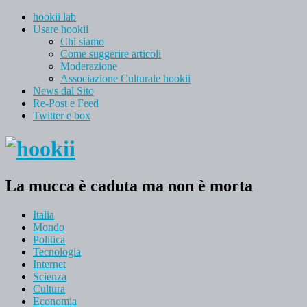
hookii lab
Usare hookii
Chi siamo
Come suggerire articoli
Moderazione
Associazione Culturale hookii
News dal Sito
Re-Post e Feed
Twitter e box
La mucca è caduta ma non è morta
Italia
Mondo
Politica
Tecnologia
Internet
Scienza
Cultura
Economia