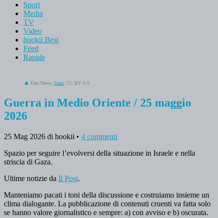
Sport
Media
TV
Video
hookii Best
Feed
Rapide
Fars News,
Gaza
, CC BY 4.0.
Guerra in Medio Oriente / 25 maggio
2026
25 Mag 2026
di hookii
•
4 commenti
Spazio per seguire l’evolversi della situazione in Israele e nella
striscia di Gaza.
Ultime notizie da
Il Post
.
Manteniamo pacati i toni della discussione e costruiamo insieme un
clima dialogante. La pubblicazione di contenuti cruenti va fatta solo
se hanno valore giornalistico e sempre: a) con avviso e b) oscurata.