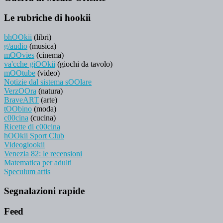
Le rubriche di hookii
bhOOkii
(libri)
g/audio
(musica)
mOOvies
(cinema)
va'cche giOOkii
(giochi da tavolo)
mOOtube
(video)
Notizie dal sistema sOOlare
VerzOOra
(natura)
BraveART
(arte)
tOObino
(moda)
c00cina
(cucina)
Ricette di c00cina
hOOkii Sport Club
Videogiookii
Venezia 82: le recensioni
Matematica per adulti
Speculum artis
Segnalazioni rapide
Feed