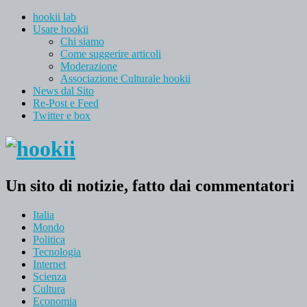
hookii lab
Usare hookii
Chi siamo
Come suggerire articoli
Moderazione
Associazione Culturale hookii
News dal Sito
Re-Post e Feed
Twitter e box
Un sito di notizie, fatto dai commentatori
Italia
Mondo
Politica
Tecnologia
Internet
Scienza
Cultura
Economia