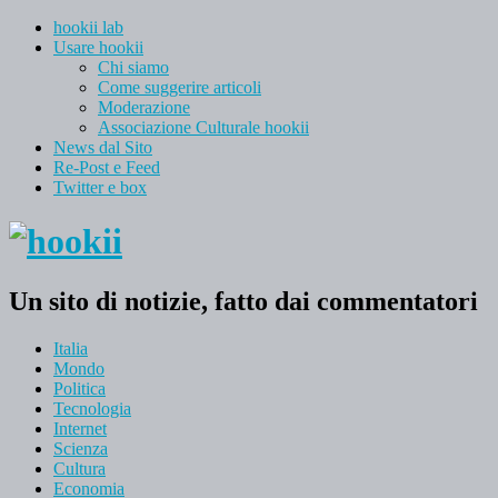
hookii lab
Usare hookii
Chi siamo
Come suggerire articoli
Moderazione
Associazione Culturale hookii
News dal Sito
Re-Post e Feed
Twitter e box
Un sito di notizie, fatto dai commentatori
Italia
Mondo
Politica
Tecnologia
Internet
Scienza
Cultura
Economia