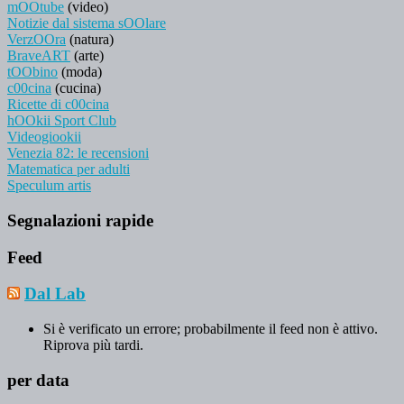
mOOtube
(video)
Notizie dal sistema sOOlare
VerzOOra
(natura)
BraveART
(arte)
tOObino
(moda)
c00cina
(cucina)
Ricette di c00cina
hOOkii Sport Club
Videogiookii
Venezia 82: le recensioni
Matematica per adulti
Speculum artis
Segnalazioni rapide
Feed
Dal Lab
Si è verificato un errore; probabilmente il feed non è attivo.
Riprova più tardi.
per data