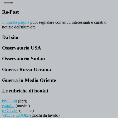
Re-Post
In questa pagina
puoi segnalare contenuti interessanti e curati o
notizie dell'ultim'ora.
Dal sito
Osservatorio USA
Osservatorio Sudan
Guerra Russo-Ucraina
Guerra in Medio Oriente
Le rubriche di hookii
bhOOkii
(libri)
g/audio
(musica)
mOOvies
(cinema)
va'cche giOOkii
(giochi da tavolo)