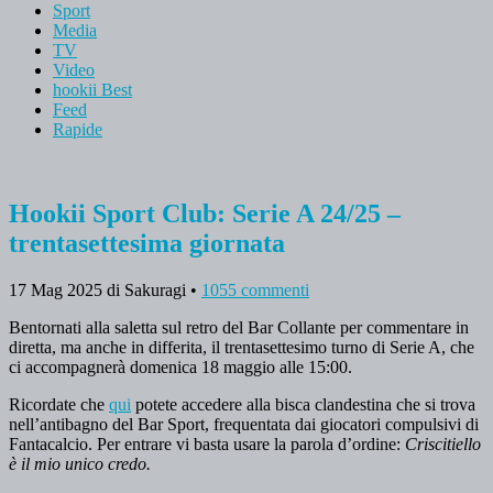
Sport
Media
TV
Video
hookii Best
Feed
Rapide
Hookii Sport Club: Serie A 24/25 –
trentasettesima giornata
17 Mag 2025
di Sakuragi
•
1055 commenti
Bentornati alla saletta sul retro del Bar Collante per commentare in
diretta, ma anche in differita, il trentasettesimo turno di Serie A, che
ci accompagnerà domenica 18 maggio alle 15:00.
Ricordate che
qui
potete accedere alla bisca clandestina che si trova
nell’antibagno del Bar Sport, frequentata dai giocatori compulsivi di
Fantacalcio. Per entrare vi basta usare la parola d’ordine:
Criscitiello
è il mio unico credo.