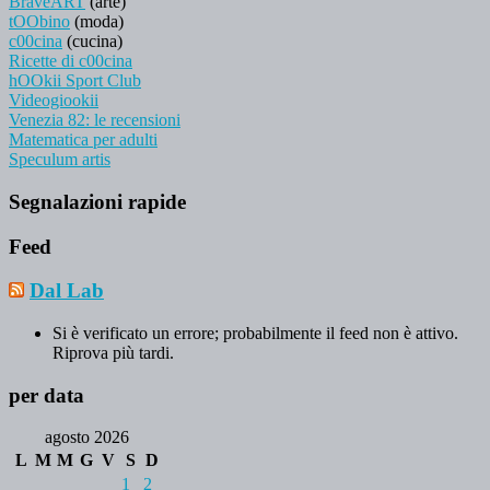
BraveART
(arte)
tOObino
(moda)
c00cina
(cucina)
Ricette di c00cina
hOOkii Sport Club
Videogiookii
Venezia 82: le recensioni
Matematica per adulti
Speculum artis
Segnalazioni rapide
Feed
Dal Lab
Si è verificato un errore; probabilmente il feed non è attivo.
Riprova più tardi.
per data
agosto 2026
L
M
M
G
V
S
D
1
2