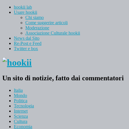
hookii lab
Usare hookii
Chi siamo
Come suggerire articoli
Moderazione
Associazione Culturale hookii
News dal Sito
Re-Post e Feed
Twitter e box
Un sito di notizie, fatto dai commentatori
Italia
Mondo
Politica
Tecnologia
Internet
Scienza
Cultura
Economia