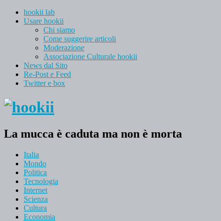
hookii lab
Usare hookii
Chi siamo
Come suggerire articoli
Moderazione
Associazione Culturale hookii
News dal Sito
Re-Post e Feed
Twitter e box
La mucca è caduta ma non è morta
Italia
Mondo
Politica
Tecnologia
Internet
Scienza
Cultura
Economia