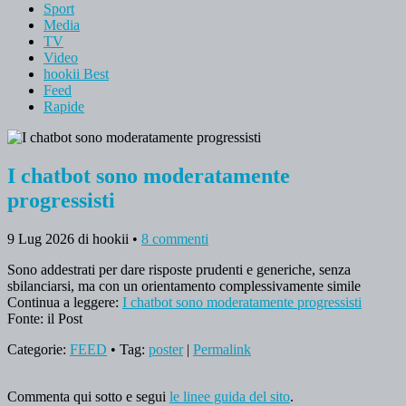
Sport
Media
TV
Video
hookii Best
Feed
Rapide
I chatbot sono moderatamente
progressisti
9 Lug 2026
di hookii
•
8 commenti
Sono addestrati per dare risposte prudenti e generiche, senza
sbilanciarsi, ma con un orientamento complessivamente simile
Continua a leggere:
I chatbot sono moderatamente progressisti
Fonte: il Post
Categorie:
FEED
• Tag:
poster
|
Permalink
Commenta qui sotto e segui
le linee guida del sito
.