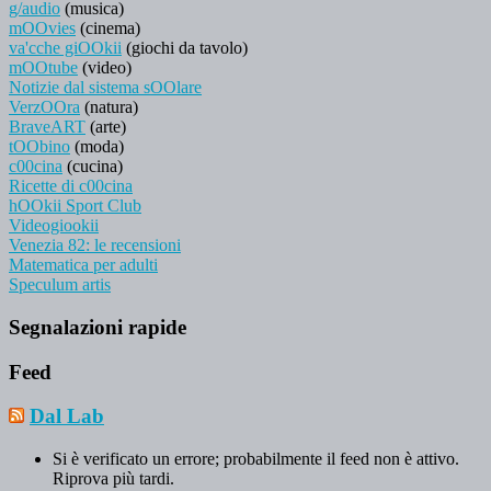
g/audio
(musica)
mOOvies
(cinema)
va'cche giOOkii
(giochi da tavolo)
mOOtube
(video)
Notizie dal sistema sOOlare
VerzOOra
(natura)
BraveART
(arte)
tOObino
(moda)
c00cina
(cucina)
Ricette di c00cina
hOOkii Sport Club
Videogiookii
Venezia 82: le recensioni
Matematica per adulti
Speculum artis
Segnalazioni rapide
Feed
Dal Lab
Si è verificato un errore; probabilmente il feed non è attivo.
Riprova più tardi.