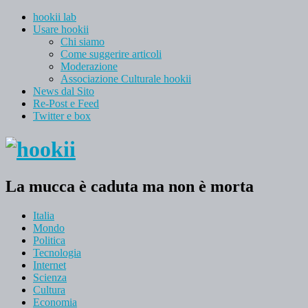
hookii lab
Usare hookii
Chi siamo
Come suggerire articoli
Moderazione
Associazione Culturale hookii
News dal Sito
Re-Post e Feed
Twitter e box
La mucca è caduta ma non è morta
Italia
Mondo
Politica
Tecnologia
Internet
Scienza
Cultura
Economia