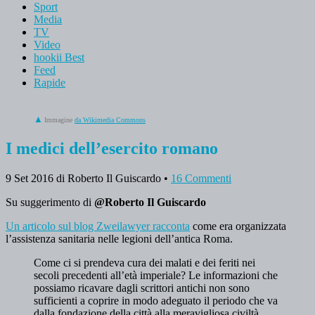
Sport
Media
TV
Video
hookii Best
Feed
Rapide
Immagine
da Wikimedia Commons
I medici dell’esercito romano
9 Set 2016
di Roberto Il Guiscardo
•
16 Commenti
Su suggerimento di
@Roberto Il Guiscardo
Un articolo sul blog Zweilawyer racconta
come era organizzata
l’assistenza sanitaria nelle legioni dell’antica Roma.
Come ci si prendeva cura dei malati e dei feriti nei
secoli precedenti all’età imperiale? Le informazioni che
possiamo ricavare dagli scrittori antichi non sono
sufficienti a coprire in modo adeguato il periodo che va
dalla fondazione della città alla meravigliosa civiltà