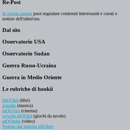
Re-Post
In questa pagina
puoi segnalare contenuti interessanti e curati o
notizie dell'ultim'ora.
Dal sito
Osservatorio USA
Osservatorio Sudan
Guerra Russo-Ucraina
Guerra in Medio Oriente
Le rubriche di hookii
bhOOkii
(libri)
g/audio
(musica)
mOOvies
(cinema)
va'cche giOOkii
(giochi da tavolo)
mOOtube
(video)
Notizie dal sistema sOOlare