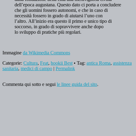
dell’epoca augustana. Questo dato ci porta a concludere
che gli uomini fossero autonomi, e che in caso di
necessità fossero in grado di aiutarsi l’uno con
l’altro. All’inizio era questo il primo e unico tipo di
soccorso, in grado di sopravvivere anche dopo
lo sviluppo di pratiche più regolari.
Immagine
da Wikimedia Commons
Categorie:
Cultura
,
Feat
,
hookii Best
• Tag:
antica Roma
,
assistenza
sanitaria
,
medici di campo
|
Permalink
Commenta qui sotto e segui
le linee guida del sito
.