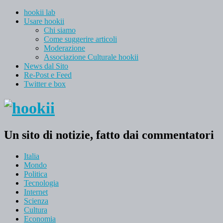
hookii lab
Usare hookii
Chi siamo
Come suggerire articoli
Moderazione
Associazione Culturale hookii
News dal Sito
Re-Post e Feed
Twitter e box
Un sito di notizie, fatto dai commentatori
Italia
Mondo
Politica
Tecnologia
Internet
Scienza
Cultura
Economia