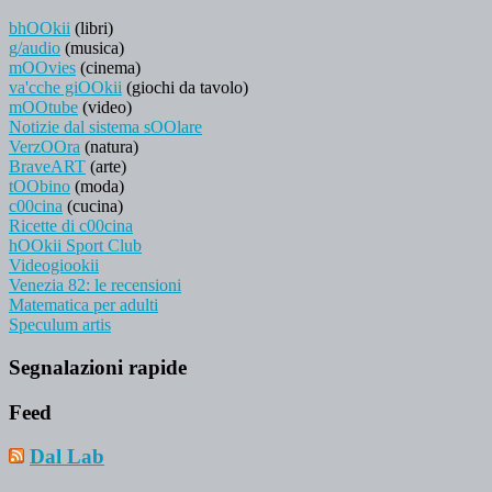
bhOOkii
(libri)
g/audio
(musica)
mOOvies
(cinema)
va'cche giOOkii
(giochi da tavolo)
mOOtube
(video)
Notizie dal sistema sOOlare
VerzOOra
(natura)
BraveART
(arte)
tOObino
(moda)
c00cina
(cucina)
Ricette di c00cina
hOOkii Sport Club
Videogiookii
Venezia 82: le recensioni
Matematica per adulti
Speculum artis
Segnalazioni rapide
Feed
Dal Lab