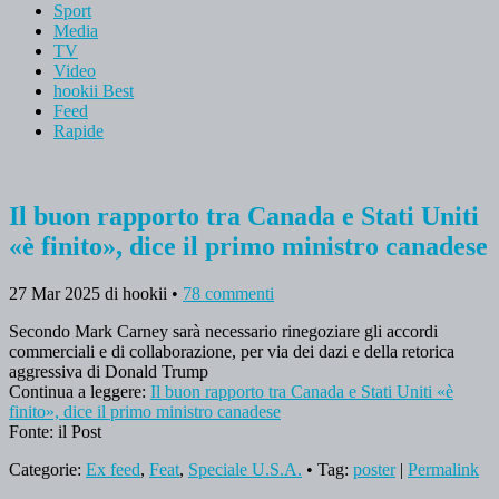
Sport
Media
TV
Video
hookii Best
Feed
Rapide
Il buon rapporto tra Canada e Stati Uniti
«è finito», dice il primo ministro canadese
27 Mar 2025
di hookii
•
78 commenti
Secondo Mark Carney sarà necessario rinegoziare gli accordi
commerciali e di collaborazione, per via dei dazi e della retorica
aggressiva di Donald Trump
Continua a leggere:
Il buon rapporto tra Canada e Stati Uniti «è
finito», dice il primo ministro canadese
Fonte: il Post
Categorie:
Ex feed
,
Feat
,
Speciale U.S.A.
• Tag:
poster
|
Permalink