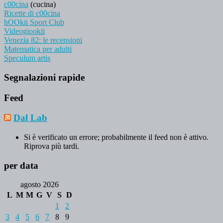
c00cina
(cucina)
Ricette di c00cina
hOOkii Sport Club
Videogiookii
Venezia 82: le recensioni
Matematica per adulti
Speculum artis
Segnalazioni rapide
Feed
Dal Lab
Si è verificato un errore; probabilmente il feed non è attivo.
Riprova più tardi.
per data
agosto 2026
L
M
M
G
V
S
D
1
2
3
4
5
6
7
8
9