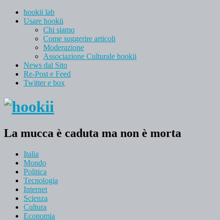
hookii lab
Usare hookii
Chi siamo
Come suggerire articoli
Moderazione
Associazione Culturale hookii
News dal Sito
Re-Post e Feed
Twitter e box
La mucca è caduta ma non è morta
Italia
Mondo
Politica
Tecnologia
Internet
Scienza
Cultura
Economia