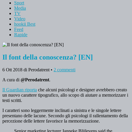
Sport
Media
TV
Video
hookii Best
Feed
Rapide
Il font della conoscenza? [EN]
6 Ott 2018
di Perodatrent
•
2 commenti
A cura di
@Perodatrent
.
Il Guardian riporta
che alcuni psicologi e designer avrebbero creato
un nuovo carattere tipografico, allo scopo di aiutare a memorizzare i
testi scritti.
I caratteri sono leggermente inclinati a sinistra e le singole lettere
presentano delle lacune. Secondo gli psicologi il rallentamento della
percezione delle lettere favorisce la memorizzazione.
Senior marketing lecturer Janneke Blijlevens said the