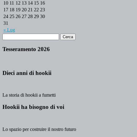
10
11
12
13
14
15
16
17
18
19
20
21
22
23
24
25
26
27
28
29
30
31
« Lug
Tesseramento 2026
Dieci anni di hookii
La storia di hookii a fumetti
Hookii ha bisogno di voi
Lo spazio per costruire il nostro futuro