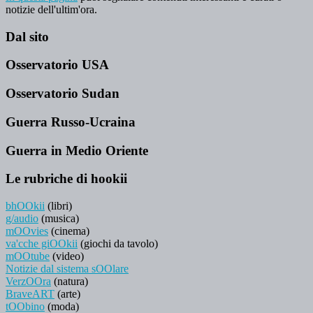
notizie dell'ultim'ora.
Dal sito
Osservatorio USA
Osservatorio Sudan
Guerra Russo-Ucraina
Guerra in Medio Oriente
Le rubriche di hookii
bhOOkii
(libri)
g/audio
(musica)
mOOvies
(cinema)
va'cche giOOkii
(giochi da tavolo)
mOOtube
(video)
Notizie dal sistema sOOlare
VerzOOra
(natura)
BraveART
(arte)
tOObino
(moda)