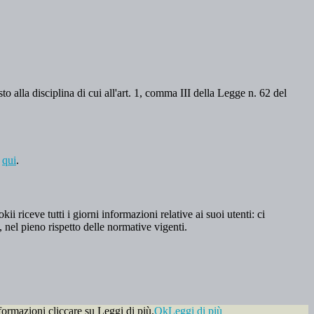
o alla disciplina di cui all'art. 1, comma III della Legge n. 62 del
a
qui
.
 riceve tutti i giorni informazioni relative ai suoi utenti: ci
, nel pieno rispetto delle normative vigenti.
formazioni cliccare su Leggi di più.
Ok
Leggi di più