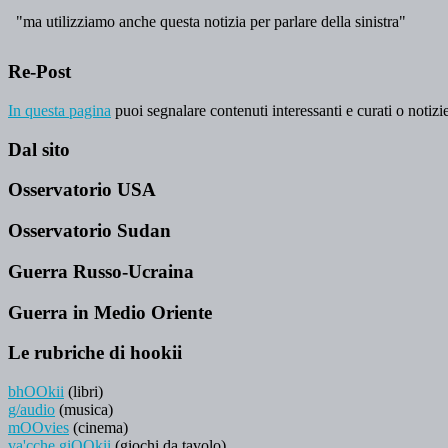
Re-Post
In questa pagina
puoi segnalare contenuti interessanti e curati o notizie
Dal sito
Osservatorio USA
Osservatorio Sudan
Guerra Russo-Ucraina
Guerra in Medio Oriente
Le rubriche di hookii
bhOOkii
(libri)
g/audio
(musica)
mOOvies
(cinema)
va'cche giOOkii
(giochi da tavolo)