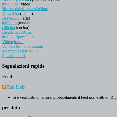
mOOtube
(video)
Notizie dal sistema sOOlare
VerzOOra
(natura)
BraveART
(arte)
tOObino
(moda)
c00cina
(cucina)
Ricette di c00cina
hOOkii Sport Club
Videogiookii
Venezia 82: le recensioni
Matematica per adulti
Speculum artis
Segnalazioni rapide
Feed
Dal Lab
Si è verificato un errore; probabilmente il feed non è attivo. Rip
per data