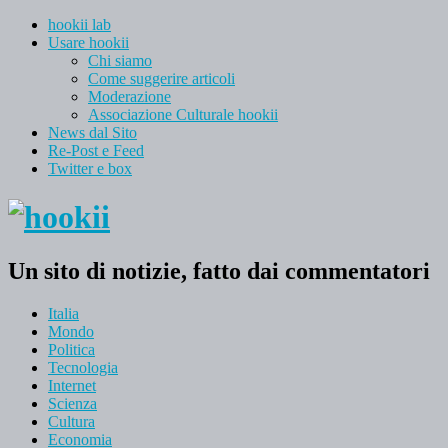
hookii lab
Usare hookii
Chi siamo
Come suggerire articoli
Moderazione
Associazione Culturale hookii
News dal Sito
Re-Post e Feed
Twitter e box
Un sito di notizie, fatto dai commentatori
Italia
Mondo
Politica
Tecnologia
Internet
Scienza
Cultura
Economia