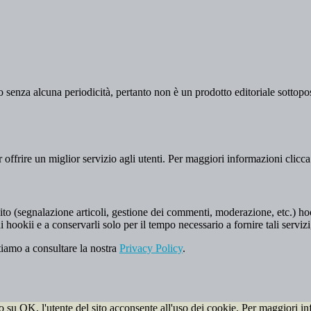
 senza alcuna periodicità, pertanto non è un prodotto editoriale sottopost
er offrire un miglior servizio agli utenti. Per maggiori informazioni clicc
to (segnalazione articoli, gestione dei commenti, moderazione, etc.) hookii
i hookii e a conservarli solo per il tempo necessario a fornire tali servizi
tiamo a consultare la nostra
Privacy Policy
.
do su OK, l'utente del sito acconsente all'uso dei cookie. Per maggiori in