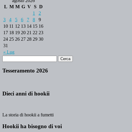
agosto 2026
L
M
M
G
V
S
D
1
2
3
4
5
6
7
8
9
10
11
12
13
14
15
16
17
18
19
20
21
22
23
24
25
26
27
28
29
30
31
« Lug
Tesseramento 2026
Dieci anni di hookii
La storia di hookii a fumetti
Hookii ha bisogno di voi