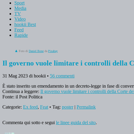
Sport
Media
TV
Video
hookii Best
Feed
Rapide
Foto di
Daniel Bone
da
Pixabay
Il governo vuole limitare i controlli della
31 Mag 2023
di hookii
•
56 commenti
È stato inserito un emendamento in un decreto-legge in fase di convers
Continua a leggere:
Il governo vuole limitare i controlli della Corte 
Fonte: il Post Politica
Categorie:
Ex feed
,
Feat
• Tag:
poster
|
Permalink
Commenta qui sotto e segui
le linee guida del sito
.