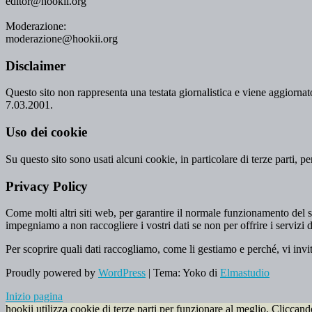
editor@hookii.org
Moderazione:
moderazione@hookii.org
Disclaimer
Questo sito non rappresenta una testata giornalistica e viene aggiornato
7.03.2001.
Uso dei cookie
Su questo sito sono usati alcuni cookie, in particolare di terze parti, p
Privacy Policy
Come molti altri siti web, per garantire il normale funzionamento del si
impegniamo a non raccogliere i vostri dati se non per offrire i servizi d
Per scoprire quali dati raccogliamo, come li gestiamo e perché, vi invi
Proudly powered by
WordPress
|
Tema: Yoko di
Elmastudio
Inizio pagina
hookii utilizza cookie di terze parti per funzionare al meglio. Cliccan