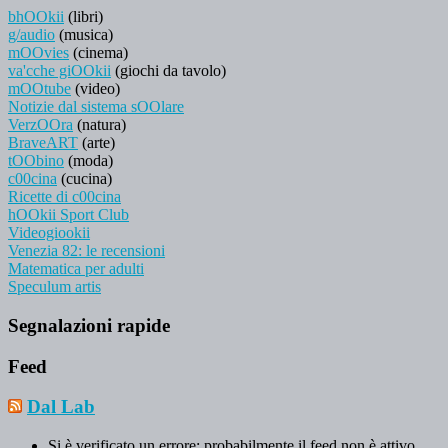
bhOOkii
(libri)
g/audio
(musica)
mOOvies
(cinema)
va'cche giOOkii
(giochi da tavolo)
mOOtube
(video)
Notizie dal sistema sOOlare
VerzOOra
(natura)
BraveART
(arte)
tOObino
(moda)
c00cina
(cucina)
Ricette di c00cina
hOOkii Sport Club
Videogiookii
Venezia 82: le recensioni
Matematica per adulti
Speculum artis
Segnalazioni rapide
Feed
Dal Lab
Si è verificato un errore; probabilmente il feed non è attivo.