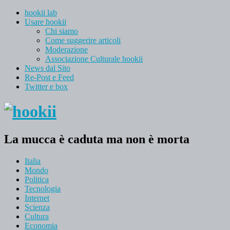
hookii lab
Usare hookii
Chi siamo
Come suggerire articoli
Moderazione
Associazione Culturale hookii
News dal Sito
Re-Post e Feed
Twitter e box
La mucca è caduta ma non è morta
Italia
Mondo
Politica
Tecnologia
Internet
Scienza
Cultura
Economia