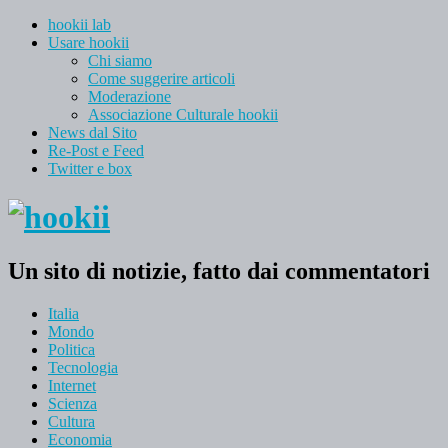
hookii lab
Usare hookii
Chi siamo
Come suggerire articoli
Moderazione
Associazione Culturale hookii
News dal Sito
Re-Post e Feed
Twitter e box
Un sito di notizie, fatto dai commentatori
Italia
Mondo
Politica
Tecnologia
Internet
Scienza
Cultura
Economia