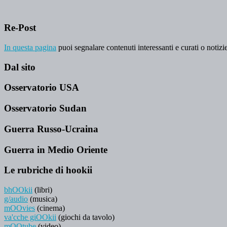
Re-Post
In questa pagina
puoi segnalare contenuti interessanti e curati o notizie
Dal sito
Osservatorio USA
Osservatorio Sudan
Guerra Russo-Ucraina
Guerra in Medio Oriente
Le rubriche di hookii
bhOOkii
(libri)
g/audio
(musica)
mOOvies
(cinema)
va'cche giOOkii
(giochi da tavolo)
mOOtube
(video)