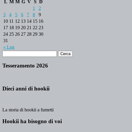
L
M
M
G
V
S
D
1
2
3
4
5
6
7
8
9
10
11
12
13
14
15
16
17
18
19
20
21
22
23
24
25
26
27
28
29
30
31
« Lug
Tesseramento 2026
Dieci anni di hookii
La storia di hookii a fumetti
Hookii ha bisogno di voi