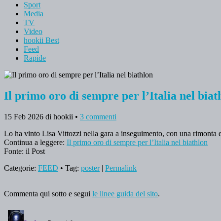
Sport
Media
TV
Video
hookii Best
Feed
Rapide
Il primo oro di sempre per l’Italia nel biat
15 Feb 2026
di hookii
•
3 commenti
Lo ha vinto Lisa Vittozzi nella gara a inseguimento, con una rimonta 
Continua a leggere:
Il primo oro di sempre per l’Italia nel biathlon
Fonte: il Post
Categorie:
FEED
• Tag:
poster
|
Permalink
Commenta qui sotto e segui
le linee guida del sito
.