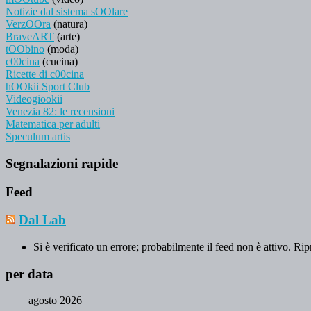
Notizie dal sistema sOOlare
VerzOOra
(natura)
BraveART
(arte)
tOObino
(moda)
c00cina
(cucina)
Ricette di c00cina
hOOkii Sport Club
Videogiookii
Venezia 82: le recensioni
Matematica per adulti
Speculum artis
Segnalazioni rapide
Feed
Dal Lab
Si è verificato un errore; probabilmente il feed non è attivo. Rip
per data
agosto 2026