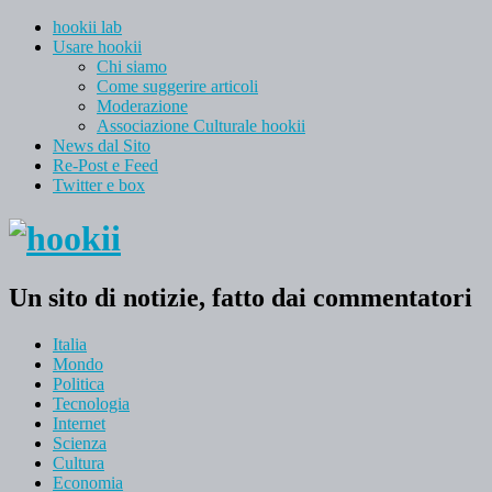
hookii lab
Usare hookii
Chi siamo
Come suggerire articoli
Moderazione
Associazione Culturale hookii
News dal Sito
Re-Post e Feed
Twitter e box
Un sito di notizie, fatto dai commentatori
Italia
Mondo
Politica
Tecnologia
Internet
Scienza
Cultura
Economia