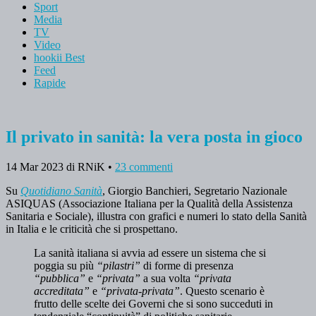
Sport
Media
TV
Video
hookii Best
Feed
Rapide
Il privato in sanità: la vera posta in gioco
14 Mar 2023
di RNiK
•
23 commenti
Su
Quotidiano Sanità
, Giorgio Banchieri, Segretario Nazionale
ASIQUAS (Associazione Italiana per la Qualità della Assistenza
Sanitaria e Sociale), illustra con grafici e numeri lo stato della Sanità
in Italia e le criticità che si prospettano.
La sanità italiana si avvia ad essere un sistema che si
poggia su più
“pilastri”
di forme di presenza
“pubblica”
e
“privata”
a sua volta
“privata
accreditata”
e
“privata-privata”
. Questo scenario è
frutto delle scelte dei Governi che si sono succeduti in