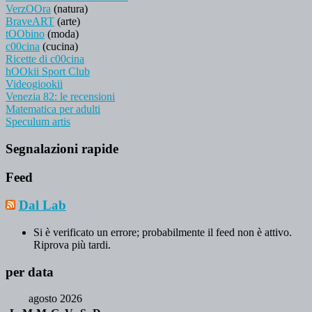
VerzOOra
(natura)
BraveART
(arte)
tOObino
(moda)
c00cina
(cucina)
Ricette di c00cina
hOOkii Sport Club
Videogiookii
Venezia 82: le recensioni
Matematica per adulti
Speculum artis
Segnalazioni rapide
Feed
Dal Lab
Si è verificato un errore; probabilmente il feed non è attivo.
Riprova più tardi.
per data
agosto 2026