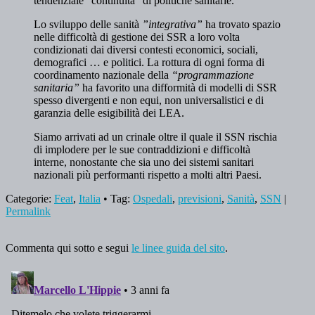
tendenziale “continuità” di politiche sanitarie.
Lo sviluppo delle sanità
”integrativa”
ha trovato spazio
nelle difficoltà di gestione dei SSR a loro volta
condizionati dai diversi contesti economici, sociali,
demografici … e politici. La rottura di ogni forma di
coordinamento nazionale della
“programmazione
sanitaria”
ha favorito una difformità di modelli di SSR
spesso divergenti e non equi, non universalistici e di
garanzia delle esigibilità dei LEA.
Siamo arrivati ad un crinale oltre il quale il SSN rischia
di implodere per le sue contraddizioni e difficoltà
interne, nonostante che sia uno dei sistemi sanitari
nazionali più performanti rispetto a molti altri Paesi.
Categorie:
Feat
,
Italia
• Tag:
Ospedali
,
previsioni
,
Sanità
,
SSN
|
Permalink
Commenta qui sotto e segui
le linee guida del sito
.