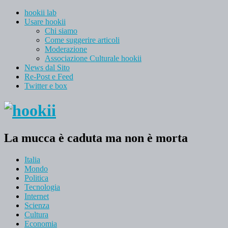
hookii lab
Usare hookii
Chi siamo
Come suggerire articoli
Moderazione
Associazione Culturale hookii
News dal Sito
Re-Post e Feed
Twitter e box
La mucca è caduta ma non è morta
Italia
Mondo
Politica
Tecnologia
Internet
Scienza
Cultura
Economia