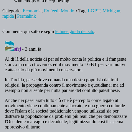
with emojis of a bicep flexing.
Categorie:
Economia
,
Ex feed
,
Mondo
• Tag:
LGBT
,
Michigan
,
rapida
|
Permalink
Commenta qui sotto e segui
le linee guida del sito
.