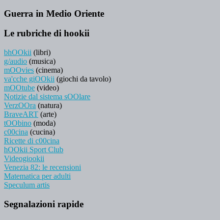
Guerra in Medio Oriente
Le rubriche di hookii
bhOOkii
(libri)
g/audio
(musica)
mOOvies
(cinema)
va'cche giOOkii
(giochi da tavolo)
mOOtube
(video)
Notizie dal sistema sOOlare
VerzOOra
(natura)
BraveART
(arte)
tOObino
(moda)
c00cina
(cucina)
Ricette di c00cina
hOOkii Sport Club
Videogiookii
Venezia 82: le recensioni
Matematica per adulti
Speculum artis
Segnalazioni rapide