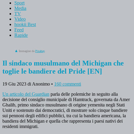
Sport
Media
TV
Video
hookii Best
Feed
Rapide
Immagine da
Pixabay
.
Il sindaco musulmano del Michigan che
toglie le bandiere del Pride [EN]
19 Giu 2023
di Anonimo
•
160 commenti
Un articolo del Guardian
parla delle polemiche in seguito alla
decisione del consiglio municipale di Hamtrack, governata da Amer
Ghalib, primo sindaco musulmano di origine yemenita negli Stati
Uniti e sostenuto dai democratici, di mostrare solo cinque bandiere
sui pennoni degli edifici pubblici, tra cui la bandiera americana, la
bandiera del Michigan e quella che rappresenta i paesi nativi dei
residenti immigrati.