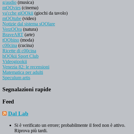
g/audio
(musica)
mOOvies
(cinema)
va'cche giOOkii
(giochi da tavolo)
mOOtube
(video)
Notizie dal sistema sOOlare
VerzOOra
(natura)
BraveART
(arte)
tOObino
(moda)
c00cina
(cucina)
Ricette di c00cina
hOOkii Sport Club
Videogiookii
Venezia 82: le recensioni
Matematica per adulti
Speculum artis
Segnalazioni rapide
Feed
Dal Lab
Si è verificato un errore; probabilmente il feed non è attivo.
Riprova più tardi.