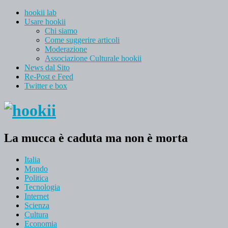
hookii lab
Usare hookii
Chi siamo
Come suggerire articoli
Moderazione
Associazione Culturale hookii
News dal Sito
Re-Post e Feed
Twitter e box
La mucca è caduta ma non è morta
Italia
Mondo
Politica
Tecnologia
Internet
Scienza
Cultura
Economia