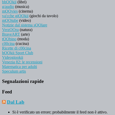
bhOOkii
(libri)
g/audio
(musica)
mOOvies
(cinema)
va'cche giOOkii
(giochi da tavolo)
mOOtube
(video)
Notizie dal sistema sOOlare
VerzOOra
(natura)
BraveART
(arte)
tOObino
(moda)
c00cina
(cucina)
Ricette di c00cina
hOOkii Sport Club
Videogiookii
Venezia 82: le recensioni
Matematica per adulti
Speculum artis
Segnalazioni rapide
Feed
Dal Lab
Si è verificato un errore; probabilmente il feed non è attivo.