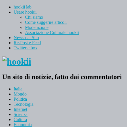
hookii lab
Usare hookii
Chi siamo
Come suggerire articoli
Moderazione
Associazione Culturale hookii
News dal Sito
Re-Post e Feed
Twitter e box
Un sito di notizie, fatto dai commentatori
Italia
Mondo
Politica
Tecnologia
Internet
Scienza
Cultura
Economia