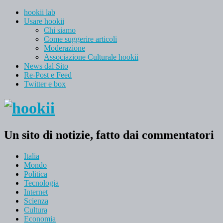
hookii lab
Usare hookii
Chi siamo
Come suggerire articoli
Moderazione
Associazione Culturale hookii
News dal Sito
Re-Post e Feed
Twitter e box
Un sito di notizie, fatto dai commentatori
Italia
Mondo
Politica
Tecnologia
Internet
Scienza
Cultura
Economia