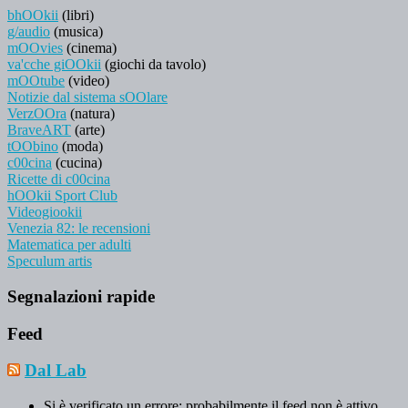
bhOOkii
(libri)
g/audio
(musica)
mOOvies
(cinema)
va'cche giOOkii
(giochi da tavolo)
mOOtube
(video)
Notizie dal sistema sOOlare
VerzOOra
(natura)
BraveART
(arte)
tOObino
(moda)
c00cina
(cucina)
Ricette di c00cina
hOOkii Sport Club
Videogiookii
Venezia 82: le recensioni
Matematica per adulti
Speculum artis
Segnalazioni rapide
Feed
Dal Lab
Si è verificato un errore; probabilmente il feed non è attivo.