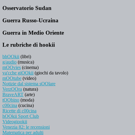
Osservatorio Sudan
Guerra Russo-Ucraina
Guerra in Medio Oriente
Le rubriche di hookii
bhOOkii
(libri)
g/audio
(musica)
mOOvies
(cinema)
va'cche giOOkii
(giochi da tavolo)
mOOtube
(video)
Notizie dal sistema sOOlare
VerzOOra
(natura)
BraveART
(arte)
tOObino
(moda)
c00cina
(cucina)
Ricette di c00cina
hOOkii Sport Club
Videogiookii
Venezia 82: le recensioni
Matematica per adulti