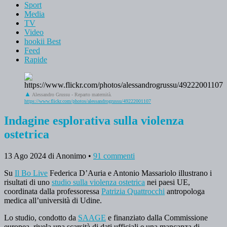
Sport
Media
TV
Video
hookii Best
Feed
Rapide
Alessandro Grussu - Reparto maternità.
https://www.flickr.com/photos/alessandrogrussu/49222001107
Indagine esplorativa sulla violenza
ostetrica
13 Ago 2024
di Anonimo
•
91 commenti
Su
Il Bo Live
Federica D’Auria e Antonio Massariolo illustrano i
risultati di uno
studio sulla violenza ostetrica
nei paesi UE,
coordinata dalla professoressa
Patrizia Quattrocchi
antropologa
medica all’università di Udine.
Lo studio, condotto da
SAAGE
e finanziato dalla Commissione
europea, rivela una scarsità di dati ufficiali e una mancanza di