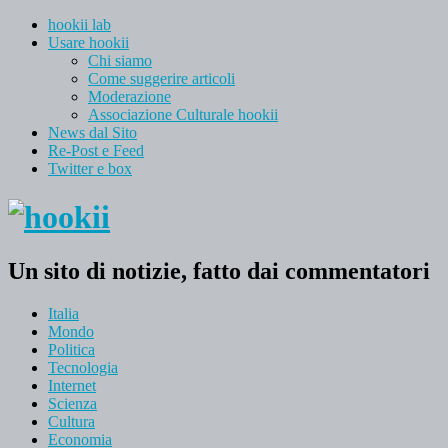
hookii lab
Usare hookii
Chi siamo
Come suggerire articoli
Moderazione
Associazione Culturale hookii
News dal Sito
Re-Post e Feed
Twitter e box
Un sito di notizie, fatto dai commentatori
Italia
Mondo
Politica
Tecnologia
Internet
Scienza
Cultura
Economia