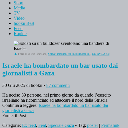
Sport
Media
TV
Video
hookii Best
Feed
Rapide
Forze di difesa israeliane,
Soldati israeliani su un bulldozer D9
,
CC BY-SA 4.0
.
Israele ha bombardato un bar usato dai
giornalisti a Gaza
30 Giu 2025
di hookii
•
87 commenti
Ha ucciso 39 persone, nel primo giorno da quando l’esercito
israeliano ha ricominciato ad attaccare il nord della Striscia
Continua a leggere:
Israele ha bombardato un bar usato dai
giornalisti a Gaza
Fonte: il Post
Categorie:
Ex feed
,
Feat
,
Speciale Gaza
• Tag:
poster
|
Permalink