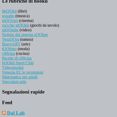
Le rubriche di hookii
bhOOkii
(libri)
g/audio
(musica)
mOOvies
(cinema)
va'cche giOOkii
(giochi da tavolo)
mOOtube
(video)
Notizie dal sistema sOOlare
VerzOOra
(natura)
BraveART
(arte)
tOObino
(moda)
c00cina
(cucina)
Ricette di c00cina
hOOkii Sport Club
Videogiookii
Venezia 82: le recensioni
Matematica per adulti
Speculum artis
Segnalazioni rapide
Feed
Dal Lab