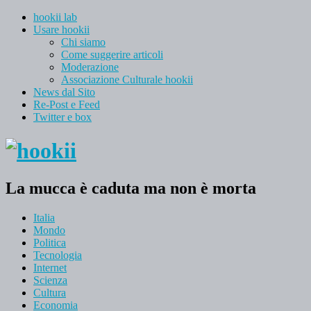
hookii lab
Usare hookii
Chi siamo
Come suggerire articoli
Moderazione
Associazione Culturale hookii
News dal Sito
Re-Post e Feed
Twitter e box
La mucca è caduta ma non è morta
Italia
Mondo
Politica
Tecnologia
Internet
Scienza
Cultura
Economia