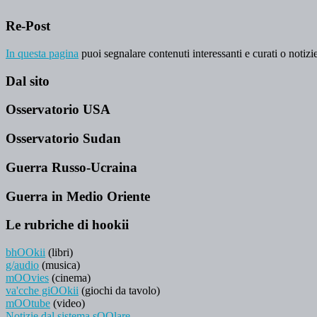
Re-Post
In questa pagina
puoi segnalare contenuti interessanti e curati o notizie
Dal sito
Osservatorio USA
Osservatorio Sudan
Guerra Russo-Ucraina
Guerra in Medio Oriente
Le rubriche di hookii
bhOOkii
(libri)
g/audio
(musica)
mOOvies
(cinema)
va'cche giOOkii
(giochi da tavolo)
mOOtube
(video)
Notizie dal sistema sOOlare