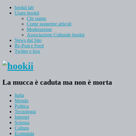
hookii lab
Usare hookii
Chi siamo
Come suggerire articoli
Moderazione
Associazione Culturale hookii
News dal Sito
Re-Post e Feed
Twitter e box
La mucca è caduta ma non è morta
Italia
Mondo
Politica
Tecnologia
Internet
Scienza
Cultura
Economia