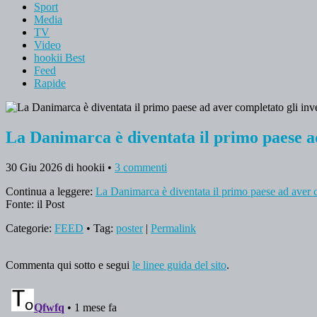
Sport
Media
TV
Video
hookii Best
Feed
Rapide
La Danimarca è diventata il primo paese ad
30 Giu 2026
di hookii
•
3 commenti
Continua a leggere:
La Danimarca è diventata il primo paese ad aver c
Fonte: il Post
Categorie:
FEED
• Tag:
poster
|
Permalink
Commenta qui sotto e segui
le linee guida del sito
.