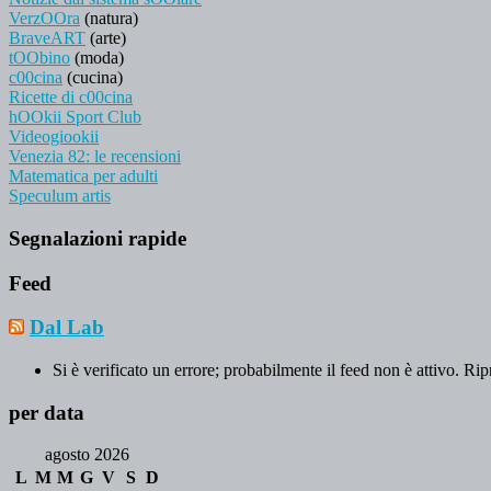
VerzOOra
(natura)
BraveART
(arte)
tOObino
(moda)
c00cina
(cucina)
Ricette di c00cina
hOOkii Sport Club
Videogiookii
Venezia 82: le recensioni
Matematica per adulti
Speculum artis
Segnalazioni rapide
Feed
Dal Lab
Si è verificato un errore; probabilmente il feed non è attivo. Rip
per data
agosto 2026
L
M
M
G
V
S
D