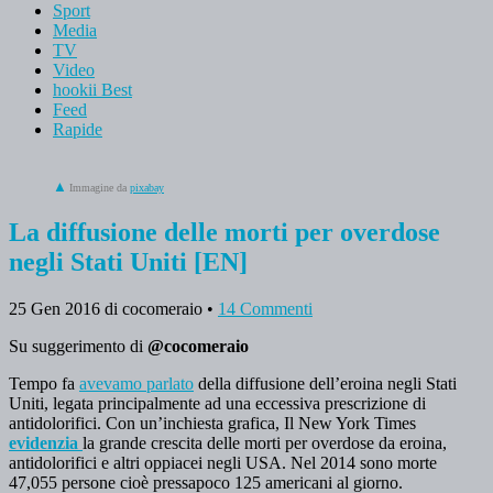
Sport
Media
TV
Video
hookii Best
Feed
Rapide
Immagine da
pixabay
La diffusione delle morti per overdose
negli Stati Uniti [EN]
25 Gen 2016
di cocomeraio
•
14 Commenti
Su suggerimento di
@cocomeraio
Tempo fa
avevamo parlato
della diffusione dell’eroina negli Stati
Uniti, legata principalmente ad una eccessiva prescrizione di
antidolorifici. Con un’inchiesta grafica, Il New York Times
evidenzia
la grande crescita delle morti per overdose da eroina,
antidolorifici e altri oppiacei negli USA. Nel 2014 sono morte
47,055 persone cioè pressapoco 125 americani al giorno.