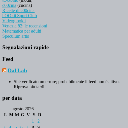
tOObino
(moda)
c00cina
(cucina)
Ricette di c00cina
hOOkii Sport Club
Videogiookii
Venezia 82: le recensioni
Matematica per adulti
Speculum artis
Segnalazioni rapide
Feed
Dal Lab
Si è verificato un errore; probabilmente il feed non è attivo.
Riprova più tardi.
per data
agosto 2026
L
M
M
G
V
S
D
1
2
3
4
5
6
7
8
9