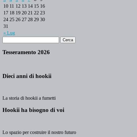
10
11
12
13
14
15
16
17
18
19
20
21
22
23
24
25
26
27
28
29
30
31
« Lug
Tesseramento 2026
Dieci anni di hookii
La storia di hookii a fumetti
Hookii ha bisogno di voi
Lo spazio per costruire il nostro futuro