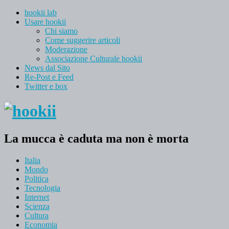
hookii lab
Usare hookii
Chi siamo
Come suggerire articoli
Moderazione
Associazione Culturale hookii
News dal Sito
Re-Post e Feed
Twitter e box
La mucca è caduta ma non è morta
Italia
Mondo
Politica
Tecnologia
Internet
Scienza
Cultura
Economia