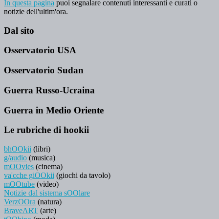
In questa pagina
puoi segnalare contenuti interessanti e curati o
notizie dell'ultim'ora.
Dal sito
Osservatorio USA
Osservatorio Sudan
Guerra Russo-Ucraina
Guerra in Medio Oriente
Le rubriche di hookii
bhOOkii
(libri)
g/audio
(musica)
mOOvies
(cinema)
va'cche giOOkii
(giochi da tavolo)
mOOtube
(video)
Notizie dal sistema sOOlare
VerzOOra
(natura)
BraveART
(arte)